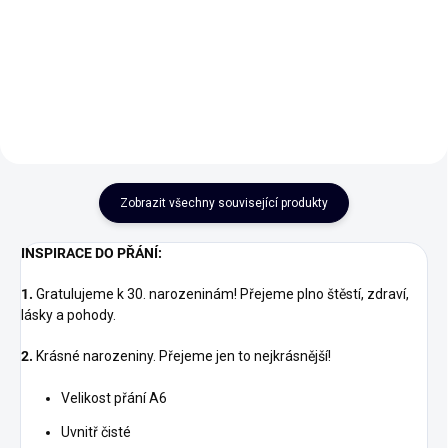
190 Kč
169 Kč
Do košíku
Detail
Zobrazit všechny související produkty
INSPIRACE DO PŘÁNÍ:
1.
Gratulujeme k 30. narozeninám! Přejeme plno štěstí, zdraví,
lásky a pohody.
2.
Krásné narozeniny. Přejeme jen to nejkrásnější!
Velikost přání A6
Uvnitř čisté