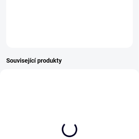
Přáníčko pro narozeninového oslavence.
DETAILNÍ INFORMACE
ZEPTAT SE
Související produkty
NEJPRODÁVANĚJŠÍ
AKCE
Nákupní seznam (s
Deník A5 "Já
magnetem)
neprokrastinuju ... "