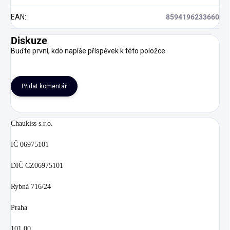
EAN
:
8594196233660
Diskuze
Buďte první, kdo napíše příspěvek k této položce.
Přidat komentář
Chaukiss s.r.o.
IČ 06975101
DIČ CZ06975101
Rybná 716/24
Praha
101 00