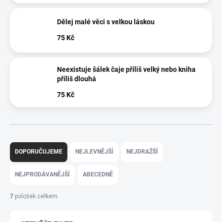
Dělej malé věci s velkou láskou
75 Kč
Neexistuje šálek čaje příliš velký nebo kniha
příliš dlouhá
75 Kč
Ř
a
DOPORUČUJEME
NEJLEVNĚJŠÍ
NEJDRAŽŠÍ
z
e
NEJPRODÁVANĚJŠÍ
ABECEDNĚ
n
í
7
položek celkem
p
r