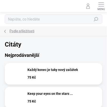
Přejít
na
obsah
Hledat
Podle příležitosti
Citáty
Nejprodávanější
Každý konec je taky nový začátek
75 Kč
Keep your eyes on the stars ...
75 Kč