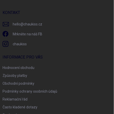
p
a
r
t
v
í
KONTAKT
k
y
v
hello
@
chaukiss.cz
ý
p
Mrkněte na náš FB
i
s
chaukiss
u
INFORMACE PRO VÁS
Hodnocení obchodu
Způsoby platby
Obchodní podmínky
Podmínky ochrany osobních údajů
Reklamační řád
Často kladené dotazy