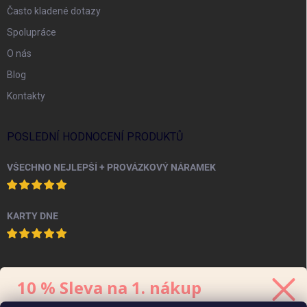
Často kladené dotazy
Spolupráce
O nás
Blog
Kontakty
POSLEDNÍ HODNOCENÍ PRODUKTŮ
VŠECHNO NEJLEPŠÍ + PROVÁZKOVÝ NÁRAMEK
KARTY DNE
PINTEREST
10 % Sleva na 1. nákup