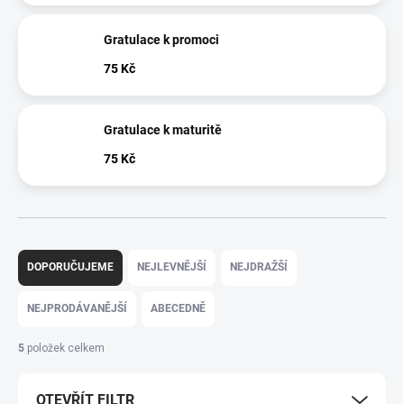
Gratulace k promoci
75 Kč
Gratulace k maturitě
75 Kč
Ř
a
DOPORUČUJEME
NEJLEVNĚJŠÍ
NEJDRAŽŠÍ
z
e
NEJPRODÁVANĚJŠÍ
ABECEDNĚ
n
í
5
položek celkem
p
r
OTEVŘÍT FILTR
o