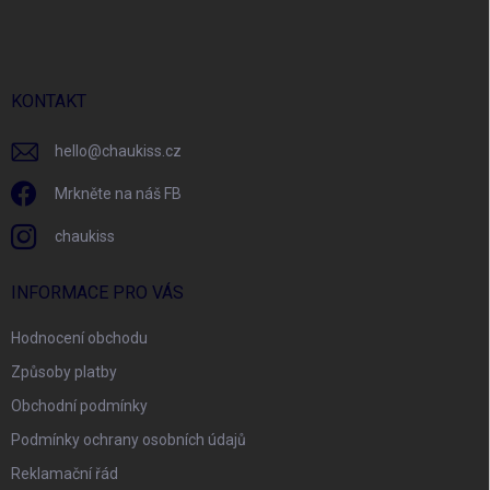
á
c
p
í
p
a
r
t
v
í
KONTAKT
k
y
v
hello
@
chaukiss.cz
ý
p
Mrkněte na náš FB
i
s
chaukiss
u
INFORMACE PRO VÁS
Hodnocení obchodu
Způsoby platby
Obchodní podmínky
Podmínky ochrany osobních údajů
Reklamační řád