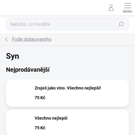
Přejít
na
obsah
Hledat
Podle obdarovaného
Syn
Nejprodávanější
Zraješ jako víno. Všechno nejlepší!
75 Kč
Všechno nejlepší
75 Kč