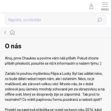
Přejít
na
obsah
Hledat
Domů
O nás
Ahoj, jsme Chaukiss a povíme vám náš příběh. Pokud chcete
příběh přeskočit, posuňte se níž k informacím o našem týmu :)
Začalo to pouhou myšlenkou Filipa a Lucky.
Byl čas udělat něco,
co bude dělat radost nejen nám, ale i ostatním. Něco, co je
maličkostí, ale zároveň velkou věcí. Mrzelo nás, že v době
onlinové jsou úsměvy mnohdy schované jen za obrazovkou a na
offline svět, který se doopravdy žije se zapomíná. Tak proč to
nezměnit? Co vrátit papírovou formu pozdravů a radosti zpět?
Projekt na papírová přáníčka se rozjel na konci roku 2016, když