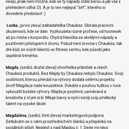
nespí, jinak není možné, kde se ty nápady stále berou a jak vše s
přehledem stíhá :D). A je to ten nejlepší “šéf”, kterého si
dovedete představit :)
Lucka,
(první zleva)
zakladatelka Chaukiss. Sbírala pracovní
zkušenosti, kde se dalo. Vyzkoušela různé profese, od hostesek
až po místa v korporátu. Chytrá hlavička se skvělými nápady a
pozitivním přístupem k životu. Pokud není zrovna v Chaukiss, tak
dře kůži ze svých klientů ve fitness centru, kde působí jako
úspěšná trenérka.
Magda
, (sedící, druhá zleva) stvořitelka přáníček a všech
Chaukiss produktů. Bez Majdy by Chaukiss nebylo Chaukiss. Svojí
osobitostí, kterou přenáší na výtvory dodala celému projektu
život! Magda je naše kouzelnice. Dokáže s pouhou tužkou v ruce
vykouzlit božské výtvory. Majda je pozitivní, usměvavá a
kreativita z ní jen srší. Miluje barvy a nyní rozvíjí svůj umělecký
talent na vysoké škole.
Magdaléna
, (sedící, třetí zleva) marketingová podpora.
Setkávám se s vámi prostřednictvím článků a příspěvků na
sociálních sítích. Neplést s naší Majdou č. 1. Dejte mi něco