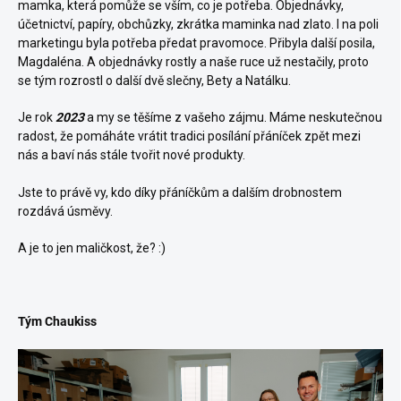
mamka, která pomůže se vším, co je potřeba. Objednávky,
účetnictví, papíry, obchůzky, zkrátka maminka nad zlato. I na poli
marketingu byla potřeba předat pravomoce. Přibyla další posila,
Magdaléna. A objednávky rostly a naše ruce už nestačily, proto
se tým rozrostl o další dvě slečny, Bety a Natálku.
Je rok
2023
a my se těšíme z vašeho zájmu. Máme neskutečnou
radost, že pomáháte vrátit tradici posílání přáníček zpět mezi
nás a baví nás stále tvořit nové produkty.
Jste to právě vy, kdo díky přáníčkům a dalším drobnostem
rozdává úsměvy.
A je to jen maličkost, že? :)
Tým Chaukiss