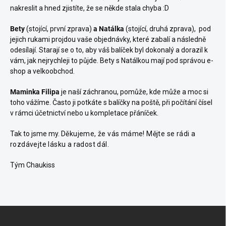
nakreslit a hned zjistíte, že se někde stala chyba :D
Bety
(stojící, první zprava)
a Natálka
(stojící, druhá zprava), pod
jejich rukami projdou vaše objednávky, které zabalí a následně
odesílají. Starají se o to, aby váš balíček byl dokonalý a dorazil k
vám, jak nejrychleji to půjde. Bety s Natálkou mají pod správou e-
shop a velkoobchod.
Maminka Filipa
je naší záchranou, pomůže, kde může a moc si
toho vážíme. Často ji potkáte s balíčky na poště, při počítání čísel
v rámci účetnictví nebo u kompletace přáníček.
Tak to jsme my.
Děkujeme, že vás máme! Mějte se rádi a
rozdávejte lásku a radost dál.
Tým Chaukiss
Z
á