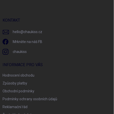
p
a
t
í
KONTAKT
hello
@
chaukiss.cz
Mrkněte na náš FB
chaukiss
INFORMACE PRO VÁS
Hodnocení obchodu
Způsoby platby
Obchodní podmínky
Podmínky ochrany osobních údajů
Reklamační řád