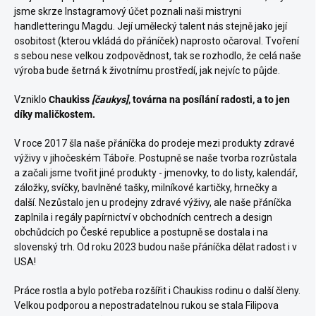
jsme skrze Instagramový účet poznali naši mistryni
handletteringu Magdu. Její umělecký talent nás stejně jako její
osobitost (kterou vkládá do přáníček) naprosto očaroval. Tvoření
s sebou nese velkou zodpovědnost, tak se rozhodlo, že celá naše
výroba bude šetrná k životnímu prostředí, jak nejvíc to půjde.
Vzniklo
Chaukiss
[
čaukys]
, továrna na posílání radosti, a to jen
díky maličkostem.
V roce 2017 šla naše přáníčka do prodeje mezi produkty zdravé
výživy v jihočeském Táboře. Postupně se naše tvorba rozrůstala
a začali jsme tvořit jiné produkty - jmenovky, to do listy, kalendář,
záložky, svíčky, bavlněné tašky, milníkové kartičky, hrnečky a
další.
Nezůstalo jen u prodejny zdravé výživy, ale naše přáníčka
zaplnila i regály papírnictví v obchodních centrech a design
obchůdcích po České republice a postupně se dostala i na
slovenský trh. Od roku 2023 budou naše přáníčka dělat radost i v
USA!
Práce rostla a bylo potřeba rozšířit i Chaukiss rodinu o další členy.
Velkou podporou a nepostradatelnou rukou se stala Filipova