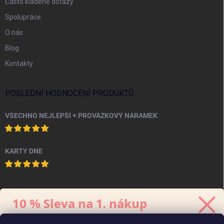
Často kladené dotazy
Spolupráce
O nás
Blog
Kontakty
POSLEDNÍ HODNOCENÍ PRODUKTŮ
VŠECHNO NEJLEPŠÍ + PROVÁZKOVÝ NÁRAMEK
KARTY DNE
PINTEREST
10 % Sleva na 1. nákup
Stačí se přihlásit k odběru
newsletteru.