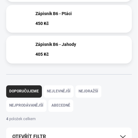
Zápisník B6 - Ptáci
450 Kč
Zápisník B6 - Jahody
405 Kč
Ř
a
DOPORUČUJEME
NEJLEVNĚJŠÍ
NEJDRAŽŠÍ
z
e
NEJPRODÁVANĚJŠÍ
ABECEDNĚ
n
í
4
položek celkem
p
r
OTEVŘÍT FILTR
o