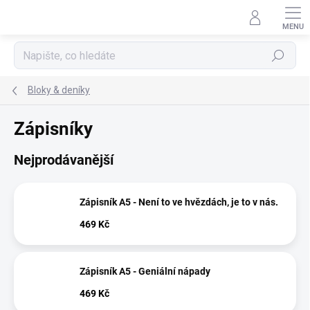
Přejít
na
obsah
Hledat
Bloky & deníky
Zápisníky
Nejprodávanější
Zápisník A5 - Není to ve hvězdách, je to v nás.
469 Kč
Zápisník A5 - Geniální nápady
469 Kč