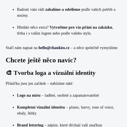
Radosti vám rádi
zabalíme a odešleme
podle vašich potřeb a
sezóny.
Hledáte něco extra?
Vytvoříme pro vás přání na zakázku
,
třeba i s vaším logem nebo podle vašeho stylu.
Stačí nám napsat na
hello@chaukiss.cz
– a něco společně vymyslíme.
Chcete ještě něco navíc?
🎨 Tvorba loga a vizuální identity
Přáníčka jsou jen začátek – nabízíme také:
Logo na míru
– laděné, osobité a zapamatovatelné
Kompletní vizuální identitu
– písmo, barvy, tone of voice,
obaly, štítky
Brand lettering
– nápisy, které dýchají vaší značkou