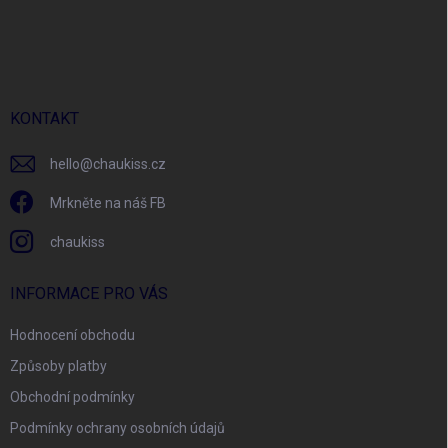
Z
á
p
a
t
í
KONTAKT
hello
@
chaukiss.cz
Mrkněte na náš FB
chaukiss
INFORMACE PRO VÁS
Hodnocení obchodu
Způsoby platby
Obchodní podmínky
Podmínky ochrany osobních údajů