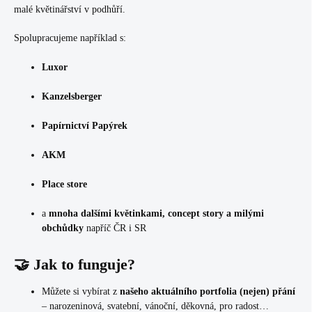
malé květinářství v podhůří.
Spolupracujeme například s:
Luxor
Kanzelsberger
Papírnictví Papýrek
AKM
Place store
a
mnoha dalšími květinkami, concept story a milými
obchůdky
napříč ČR i SR
🤝 Jak to funguje?
Můžete si vybírat z
našeho aktuálního portfolia (nejen) přání
– narozeninová, svatební, vánoční, děkovná, pro radost…