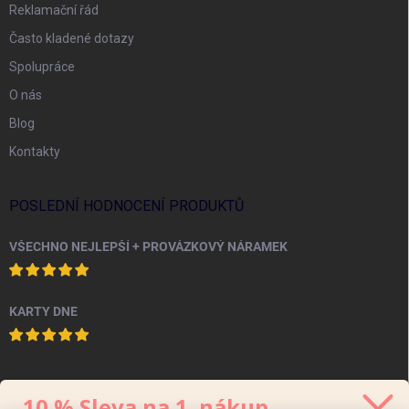
Reklamační řád
Často kladené dotazy
Spolupráce
O nás
Blog
Kontakty
POSLEDNÍ HODNOCENÍ PRODUKTŮ
VŠECHNO NEJLEPŠÍ + PROVÁZKOVÝ NÁRAMEK
KARTY DNE
PINTEREST
10 % Sleva na 1. nákup