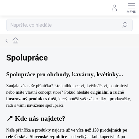
Přejít
na
obsah
Hledat
Domů
Spolupráce
Spolupráce pro obchody, kavárny, květinky...
Zaujala vás naše přáníčka? Jste knihkupectví, květinářství, papírnictví
nebo máte vlastní concept store? Pokud hledáte
originální a ručně
ilustrovaný produkt s duší
, který potěší vaše zákazníky i prodavačky,
rádi s vámi navážeme spolupráci.
📍 Kde nás najdete?
Naše přáníčka a produkty najdete už
ve více než 150 prodejnách po
celé České a Slovenské republice
– od velkých knihkupectví až po