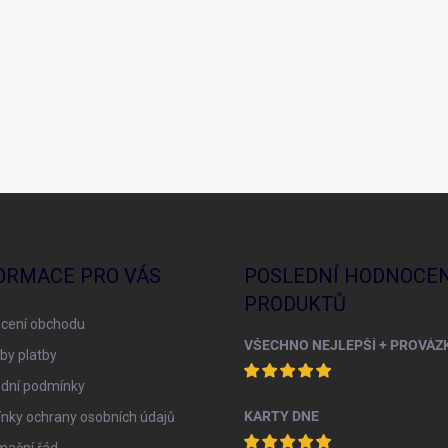
ORMACE PRO VÁS
POSLEDNÍ HODNOCEN
PRODUKTŮ
cení obchodu
by platby
dní podmínky
KARTY DNE
nky ochrany osobních údajů
mační řád