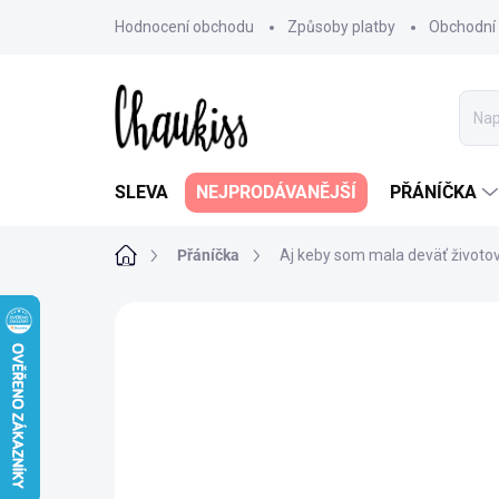
Přejít
Hodnocení obchodu
Způsoby platby
Obchodní
na
obsah
SLEVA
NEJPRODÁVANĚJŠÍ
PŘÁNÍČKA
Domů
Přáníčka
Aj keby som mala deväť životov,
1 hodnocení
Podrobnosti hodnoce