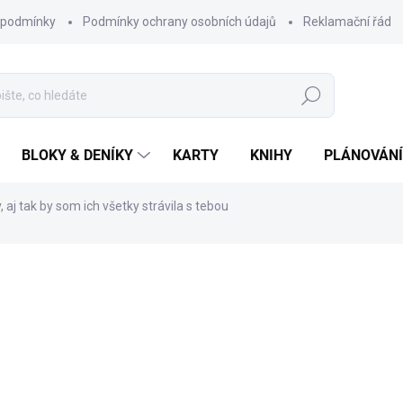
 podmínky
Podmínky ochrany osobních údajů
Reklamační řád
Hledat
BLOKY & DENÍKY
KARTY
KNIHY
PLÁNOVÁNÍ
 aj tak by som ich všetky strávila s tebou
ní
ZNAČKA:
CHAUKISS
75 Kč
Měrná
SKLADEM
cena:
MŮŽEME DORUČIT DO:
10.8.2