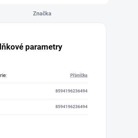
Značka
lňkové parametry
rie
:
Přáníčka
8594196236494
8594196236494