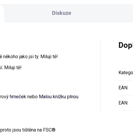
Diskuze
Dop
někoho jako jsi ty. Miluji tě!
. Miluji tě!
Katego
EAN
:
árový
hrneček
nebo
Malou knížku plnou
EAN
:
 proto jsou tištěna na FSC®