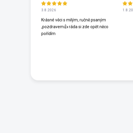
3.8.2026
1.8.2
Krásné věci s milým, ručně psaným
,pozdravem👍 ráda si zde opět něco
pořídím