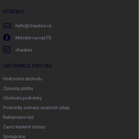
r
t
v
í
KONTAKT
k
y
v
hello
@
chaukiss.cz
ý
p
Mrkněte na náš FB
i
s
chaukiss
u
INFORMACE PRO VÁS
Hodnocení obchodu
Způsoby platby
Obchodní podmínky
Podmínky ochrany osobních údajů
Reklamační řád
Často kladené dotazy
Spolupráce