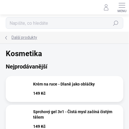
Přejít
na
obsah
Hledat
Další produkty
Kosmetika
Nejprodávanější
Krém na ruce - Dlaně jako obláčky
149 Kč
Sprchový gel 3v1 - Čistá mysl začíná čistým
tělem
149 Kč