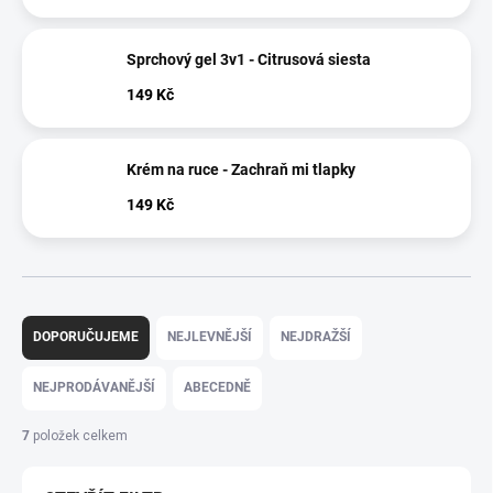
Sprchový gel 3v1 - Citrusová siesta
149 Kč
Krém na ruce - Zachraň mi tlapky
149 Kč
Ř
a
DOPORUČUJEME
NEJLEVNĚJŠÍ
NEJDRAŽŠÍ
z
e
NEJPRODÁVANĚJŠÍ
ABECEDNĚ
n
í
7
položek celkem
p
r