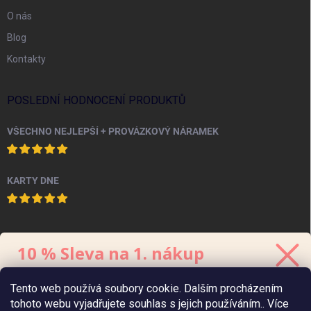
O nás
Blog
Kontakty
POSLEDNÍ HODNOCENÍ PRODUKTŮ
VŠECHNO NEJLEPŠÍ + PROVÁZKOVÝ NÁRAMEK
KARTY DNE
PINTEREST
10 % Sleva na 1. nákup
Stačí se přihlásit k odběru
newsletteru.
Tento web používá soubory cookie. Dalším procházením
Kód platí 48 hodin, minimální hodnota
objednávky
je 700 Kč.
tohoto webu vyjadřujete souhlas s jejich používáním.. Více