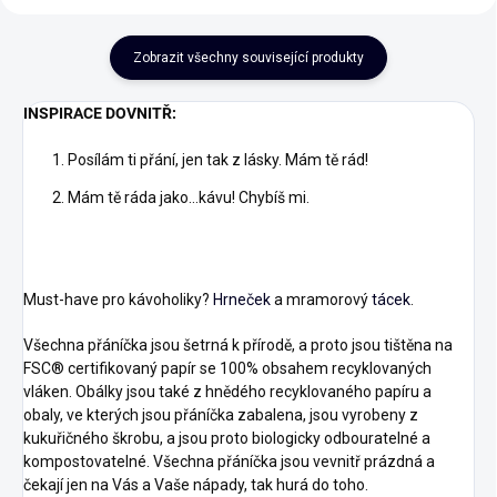
Zobrazit všechny související produkty
INSPIRACE DOVNITŘ:
Posílám ti přání, jen tak z lásky. Mám tě rád!
Mám tě ráda jako...kávu! Chybíš mi.
Must-have pro kávoholiky?
Hrneček
a mramorový
tácek
.
Všechna přáníčka jsou šetrná k přírodě, a proto jsou tištěna na
FSC® certifikovaný papír se 100% obsahem recyklovaných
vláken. Obálky jsou také z hnědého recyklovaného papíru a
obaly, ve kterých jsou přáníčka zabalena, jsou vyrobeny z
kukuřičného škrobu, a jsou proto biologicky odbouratelné a
kompostovatelné. Všechna přáníčka jsou vevnitř prázdná a
čekají jen na Vás a Vaše nápady, tak hurá do toho.