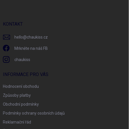
p
a
t
í
KONTAKT
hello
@
chaukiss.cz
Mrkněte na náš FB
chaukiss
INFORMACE PRO VÁS
Hodnocení obchodu
Způsoby platby
Obchodní podmínky
Podmínky ochrany osobních údajů
Reklamační řád