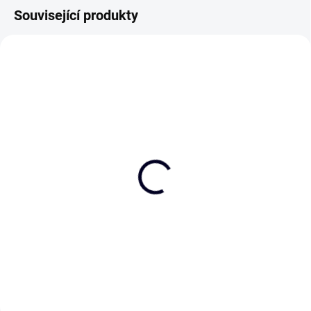
Související produkty
Jsi přesně můj šálek
Neexistuje šálek čaje
kávy
příliš velký nebo kniha
příliš dlouhá
75 Kč
75 Kč
Do košíku
Do košíku