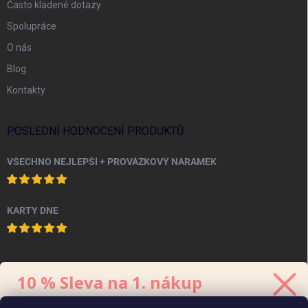
Často kladené dotazy
Spolupráce
O nás
Blog
Kontakty
POSLEDNÍ HODNOCENÍ PRODUKTŮ
VŠECHNO NEJLEPŠÍ + PROVÁZKOVÝ NÁRAMEK
KARTY DNE
PINTEREST
10 % Sleva na 1. nákup
Stačí se přihlásit k odběru
newsletteru.