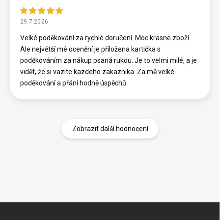
29.7.2026
Velké poděkování za rychlé doručení. Moc krasne zboží.
Ale největší mé ocenění je přiložena kartička s
poděkováním za nákup psaná rukou. Je to velmi milé, a je
vidět, že si vazite kazdeho zakaznika. Za mě velké
poděkování a přání hodně úspěchů.
Zobrazit další hodnocení
Z
á