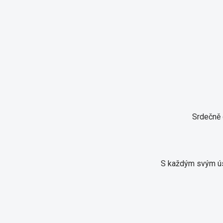
Srdečně g
S každým svým ús