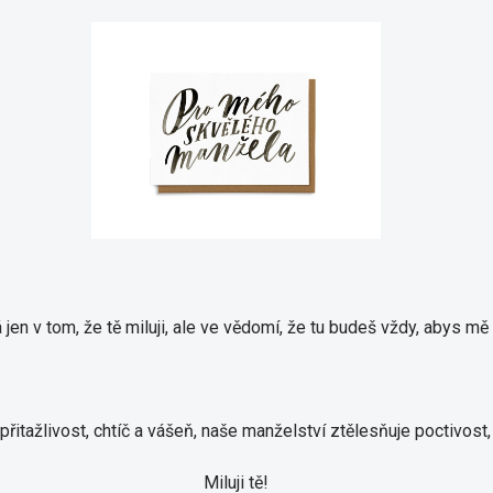
 jen v tom, že tě miluji, ale ve vědomí, že tu budeš vždy, abys mě 
řitažlivost, chtíč a vášeň, naše manželství ztělesňuje poctivost,
Miluji tě!