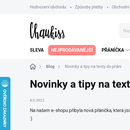
Přejít
Hodnocení obchodu
Způsoby platby
Obchodní
na
obsah
SLEVA
NEJPRODÁVANĚJŠÍ
PŘÁNÍČKA
Domů
Blog
Novinky a tipy na texty do přání
Novinky a tipy na tex
8.8.2022
Na našem e-shopu přibyla nová přáníčka, která jsou
:)