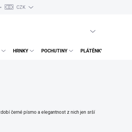
CZK
Často kladené dotazy
Spolupráce
O nás
Blog
Konta
PRÁZDNÝ KOŠÍK
NÁKUPNÍ
KOŠÍK
HRNKY
POCHUTINY
PLÁTĚNKY
DALŠÍ 
zdobí černé písmo a elegantnost z nich jen srší