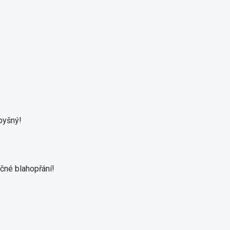
pyšný!
čné blahopřání!