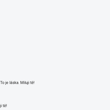
o je láska. Miluji tě!
i tě!