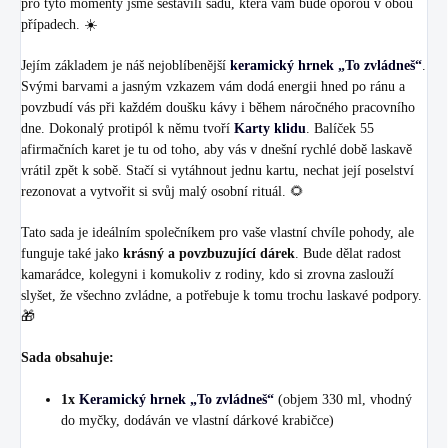
pro tyto momenty jsme sestavili sadu, která vám bude oporou v obou
případech. ☀️
Jejím základem je náš nejoblíbenější
keramický hrnek „To zvládneš“
.
Svými barvami a jasným vzkazem vám dodá energii hned po ránu a
povzbudí vás při každém doušku kávy i během náročného pracovního
dne. Dokonalý protipól k němu tvoří
Karty klidu
. Balíček 55
afirmačních karet je tu od toho, aby vás v dnešní rychlé době laskavě
vrátil zpět k sobě. Stačí si vytáhnout jednu kartu, nechat její poselství
rezonovat a vytvořit si svůj malý osobní rituál. 🌻
Tato sada je ideálním společníkem pro vaše vlastní chvíle pohody, ale
funguje také jako
krásný a povzbuzující dárek
. Bude dělat radost
kamarádce, kolegyni i komukoliv z rodiny, kdo si zrovna zaslouží
slyšet, že všechno zvládne, a potřebuje k tomu trochu laskavé podpory.
🎁
Sada obsahuje:
1x
Keramický hrnek „To zvládneš“
(objem 330 ml, vhodný
do myčky, dodáván ve vlastní dárkové krabičce)