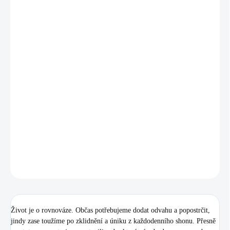
12.8.2026
MOŽNOSTI
DORUČENÍ
−
+
Přidat do košíku
Někdy potřebujeme jemně povzbudit, jindy zase na chvíli úplně
vypnout a nadechnout se. V této sadě jsme spojili oba tyto světy. Náš
motivační bestseller mezi hrnečky a afirmační Karty klidu vám
pomohou najít balanc, ať už si chvilku pohody dopřejete vy sami, nebo
jimi potěšíte někoho blízkého. 🍀
DETAILNÍ INFORMACE
ZEPTAT SE
Život je o rovnováze. Občas potřebujeme dodat odvahu a popostrčit,
jindy zase toužíme po zklidnění a úniku z každodenního shonu. Přesně