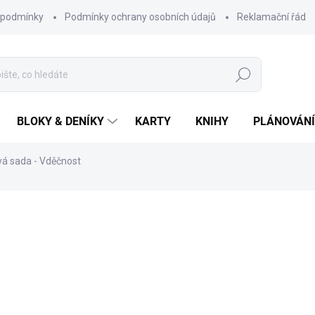
 podmínky
Podmínky ochrany osobních údajů
Reklamační řád
Hledat
BLOKY & DENÍKY
KARTY
KNIHY
PLÁNOVÁNÍ
á sada - Vděčnost
ní
ZNAČKA:
CHAUKISS
1 188 Kč
1 045
Měrná
SKLADEM
cena:
MŮŽEME DORUČIT DO:
12.8.2