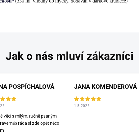
čkostí“
(330 ml, vhodný do myčky, dodáván v dárkové krabičce)
NA POSPÍCHALOVÁ
JANA KOMENDEROVÁ
026
1.8.2026
é věci s milým, ručně psaným
ravem👍 ráda si zde opět něco
ím