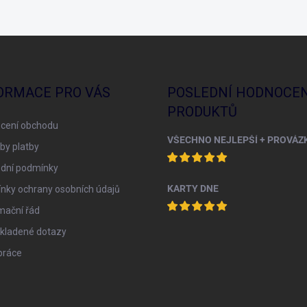
ORMACE PRO VÁS
POSLEDNÍ HODNOCEN
PRODUKTŮ
cení obchodu
by platby
dní podmínky
KARTY DNE
nky ochrany osobních údajů
mační řád
 kladené dotazy
práce