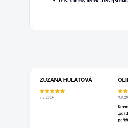
1x
Keramický hrnek „Užívej si mali
ZUZANA HULATOVÁ
OLI
7.8.2026
3.8.2
Krásn
,pozd
poříd