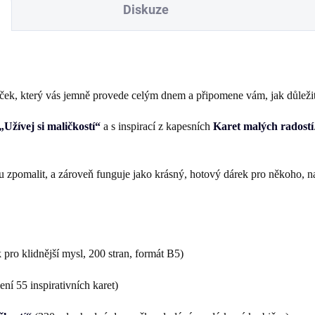
Diskuze
líček, který vás jemně provede celým dnem a připomene vám, jak důležité 
Užívej si maličkostí“
a s inspirací z kapesních
Karet malých radostí
ochu zpomalit, a zároveň funguje jako krásný, hotový dárek pro někoho, 
 pro klidnější mysl, 200 stran, formát B5)
ení 55 inspirativních karet)