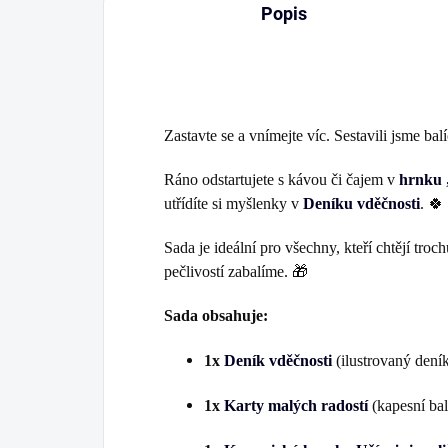
Popis
Zastavte se a vnímejte víc. Sestavili jsme ba
Ráno odstartujete s kávou či čajem v
hrnku „
utřídíte si myšlenky v
Deníku vděčnosti
. 🍀
Sada je ideální pro všechny, kteří chtějí tr
pečlivostí zabalíme. 🎁
Sada obsahuje:
1x
Deník vděčnosti
(ilustrovaný deník
1x
Karty malých radostí
(kapesní bal