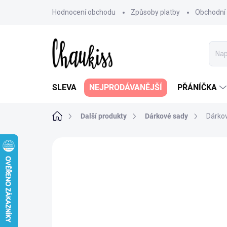
Přejít
Hodnocení obchodu
Způsoby platby
Obchodní
na
obsah
SLEVA
NEJPRODÁVANĚJŠÍ
PŘÁNÍČKA
Domů
Další produkty
Dárkové sady
Dárkov
1 hodnocení
Podrobnosti hodnoce