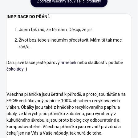
Zobrazit všechny související produkty
INSPIRACE DO PŘÁNÍ:
Jsem tak rád, že tě mám. Děkuji, že jsi!
Život bez tebe si neumím představit. Mám tě tak moc
rád/a.
Daruj své lásce ještě párový
hrneček
nebo sladkost v podobě
čokolády
:)
Všechna přáníčka jsou šetrná k přírodě, a proto jsou tištěna na
FSC® certifikovaný papír se 100% obsahem recyklovaných
vláken. Obálky jsou také z hnědého recyklovaného papíru a
obaly, ve kterých jsou přáníčka zabalena, jsou vyrobeny z
kukuřičného škrobu, a jsou proto biologicky odbouratelné a
kompostovatelné. Všechna přáníčka jsou vevnitř prázdná a
čekají jen na Vás a Vaše nápady, tak hurá do toho.