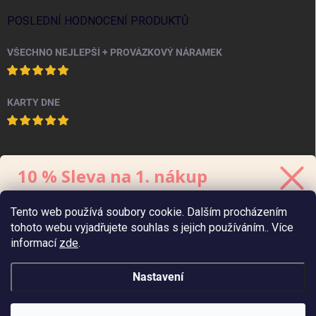
POSLEDNÍ HODNOCENÍ PRODUKTŮ
VŠECHNO NEJLEPŠÍ + PROVÁZKOVÝ NÁRAMEK
KARTY DNE
PINTEREST
10 % Sleva na 1. nákup
Stačí se přihlásit k odběru
newsletteru.
Tento web používá soubory cookie. Dalším procházením
Kód platí 48 hodin, minimální hodnota
objednávky
je 700 Kč.
tohoto webu vyjadřujete souhlas s jejich používáním.. Více
informací
zde
.
Nastavení
Zaslat 10% slevu
Zásady zpracování
údajů
osobních