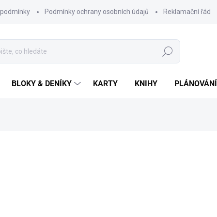
 podmínky
Podmínky ochrany osobních údajů
Reklamační řád
Hledat
BLOKY & DENÍKY
KARTY
KNIHY
PLÁNOVÁNÍ
ocení
ZNAČKA:
CHAUKISS
590 Kč
Měrná
SKLADEM
cena: