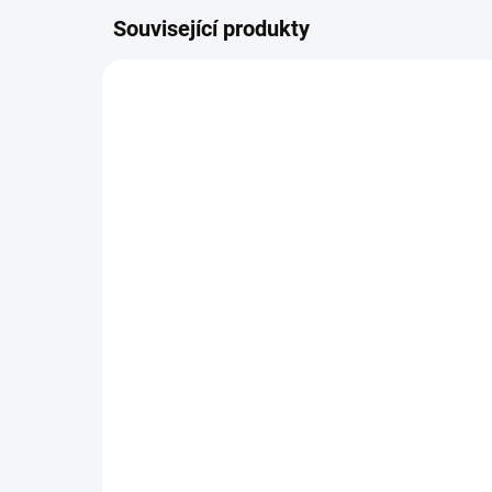
Související produkty
NEJPRODÁVANĚJŠÍ
NEJPR
Hrnek - "To zvládneš"
De
290 Kč
29
Do košíku