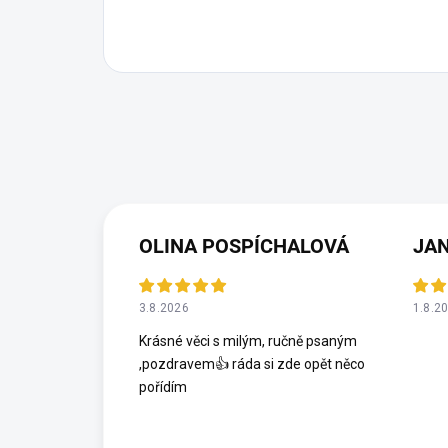
OLINA POSPÍCHALOVÁ
JA
3.8.2026
1.8.2
Krásné věci s milým, ručně psaným
,pozdravem👍 ráda si zde opět něco
pořídím