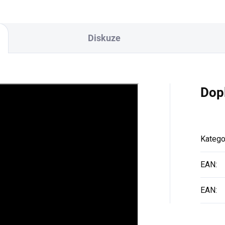
Diskuze
Dop
Katego
EAN
:
EAN
: