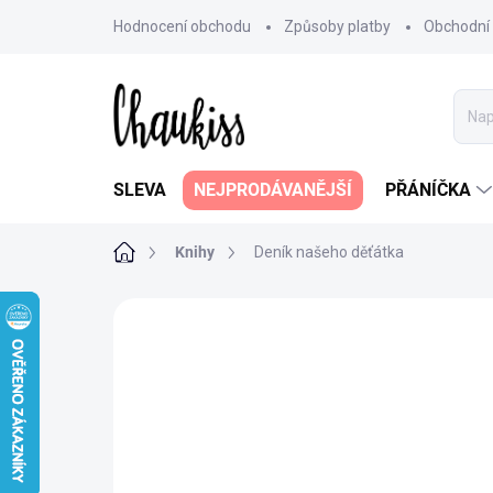
Přejít
Hodnocení obchodu
Způsoby platby
Obchodní
na
obsah
SLEVA
NEJPRODÁVANĚJŠÍ
PŘÁNÍČKA
Domů
Knihy
Deník našeho děťátka
186 hodnocení
Podrobnosti hodn
NEJPRODÁVANĚJŠÍ