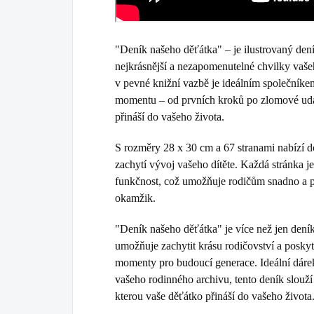
"Deník našeho děťátka" – je ilustrovaný dení
nejkrásnější a nezapomenutelné chvilky vaše
v pevné knižní vazbě je ideálním společní
momentu – od prvních kroků po zlomové událo
přináší do vašeho života.
S rozměry 28 x 30 cm a 67 stranami nabízí do
zachytí vývoj vašeho dítěte. Každá stránka j
funkčnost, což umožňuje rodičům snadno a 
okamžik.
"Deník našeho děťátka" je více než jen deník
umožňuje zachytit krásu rodičovství a poskyt
momenty pro budoucí generace. Ideální dáre
vašeho rodinného archivu, tento deník slouží
kterou vaše děťátko přináší do vašeho života