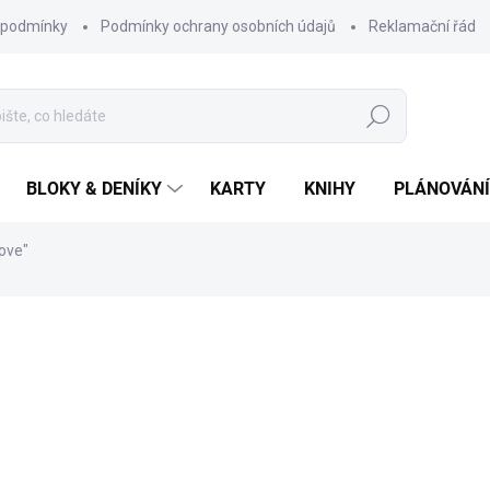
 podmínky
Podmínky ochrany osobních údajů
Reklamační řád
Hledat
BLOKY & DENÍKY
KARTY
KNIHY
PLÁNOVÁNÍ
love"
ní
ZNAČKA:
CHAUKISS
290 Kč
174 Kč
Měrná
SKLADEM
cena: