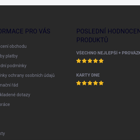
ORMACE PRO VÁS
POSLEDNÍ HODNOCEN
PRODUKTŮ
cení obchodu
by platby
dní podmínky
KARTY DNE
nky ochrany osobních údajů
mační řád
 kladené dotazy
práce
kty