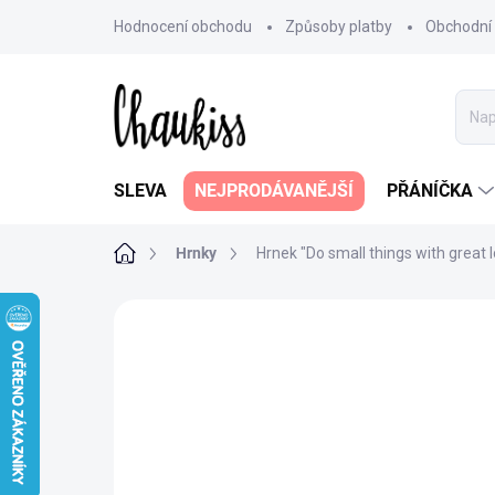
Přejít
Hodnocení obchodu
Způsoby platby
Obchodní
na
obsah
SLEVA
NEJPRODÁVANĚJŠÍ
PŘÁNÍČKA
Domů
Hrnky
Hrnek "Do small things with great 
5 hodnocení
Podrobnosti hodnoce
AKCE