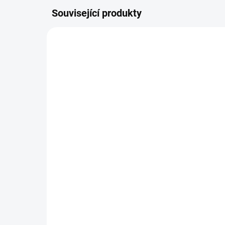
Související produkty
NEJPR
Do small things with
Vše
great love
na
75 Kč
75
Do košíku