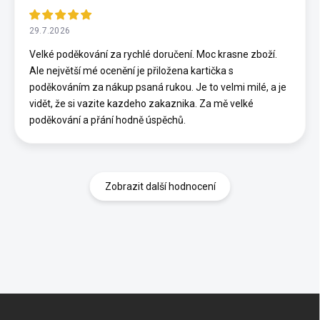
29.7.2026
Velké poděkování za rychlé doručení. Moc krasne zboží.
Ale největší mé ocenění je přiložena kartička s
poděkováním za nákup psaná rukou. Je to velmi milé, a je
vidět, že si vazite kazdeho zakaznika. Za mě velké
poděkování a přání hodně úspěchů.
Zobrazit další hodnocení
Z
á