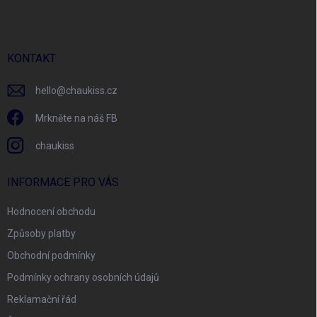
p
a
t
í
KONTAKT
hello
@
chaukiss.cz
Mrkněte na náš FB
chaukiss
INFORMACE PRO VÁS
Hodnocení obchodu
Způsoby platby
Obchodní podmínky
Podmínky ochrany osobních údajů
Reklamační řád