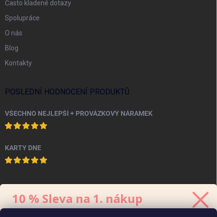
Často kladené dotazy
Spolupráce
O nás
Blog
Kontakty
POSLEDNÍ HODNOCENÍ PRODUKTŮ
VŠECHNO NEJLEPŠÍ + PROVÁZKOVÝ NÁRAMEK
KARTY DNE
PINTEREST
10 % Sleva na 1. nákup
Stačí se přihlásit k odběru
newsletteru.