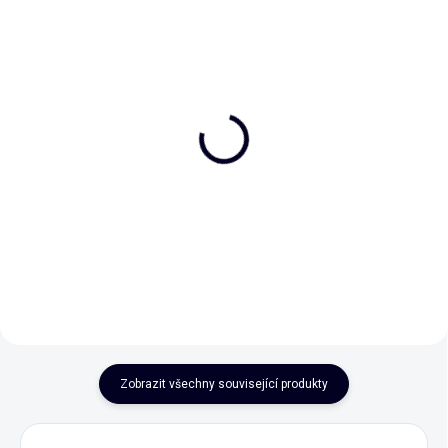
Krém na ruce - Dlaně
Balzám na rty - Neboj se
jako obláčky
129 Kč
149 Kč
Do košíku
Do košíku
Zobrazit všechny související produkty