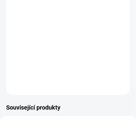
DORUČIT DO:
12.8.2026
MOŽNOSTI
DORUČENÍ
−
+
Přidat do košíku
Výživný dobře vstřebatelný krém s hřejivou vůní pro chvíle odpočinku
i regeneraci namáhané pokožky rukou.
DETAILNÍ INFORMACE
ZEPTAT SE
Související produkty
NOVINKA
NOVINKA