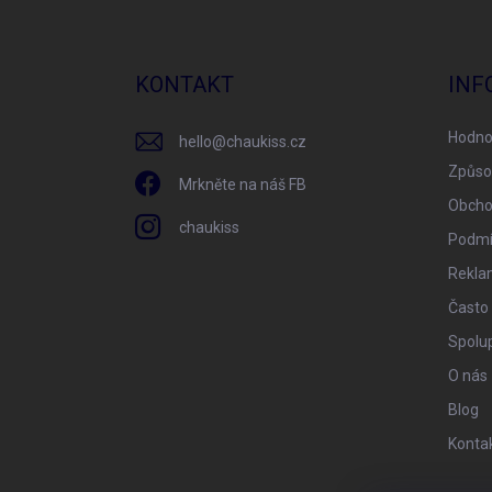
Z
á
p
a
KONTAKT
INF
t
í
Hodno
hello
@
chaukiss.cz
Způso
Mrkněte na náš FB
Obcho
chaukiss
Podmí
Rekla
Často
Spolu
O nás
Blog
Konta