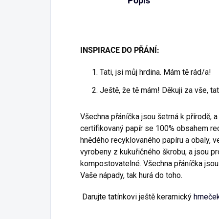
Popis
INSPIRACE DO PŘÁNÍ:
Tati, jsi můj hrdina. Mám tě rád/a!
Ještě, že tě mám! Děkuji za vše, tat
Všechna přáníčka jsou šetrná k přírodě, a
certifikovaný papír se 100% obsahem rec
hnědého recyklovaného papíru a obaly, ve
vyrobeny z kukuřičného škrobu, a jsou pr
kompostovatelné. Všechna přáníčka jsou v
Vaše nápady, tak hurá do toho.
Darujte tatínkovi ještě keramický
hrneče