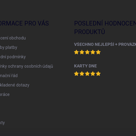
ORMACE PRO VÁS
POSLEDNÍ HODNOCEN
PRODUKTŮ
cení obchodu
by platby
dní podmínky
KARTY DNE
nky ochrany osobních údajů
mační řád
 kladené dotazy
práce
kty