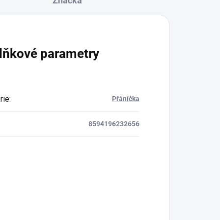
Značka
lňkové parametry
rie
:
Přáníčka
8594196232656