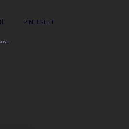
Í
PINTEREST
VŠECHNO NEJLEPŠÍ + PROVÁZKOVÝ NÁRAMEK