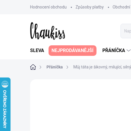
Přejít
Hodnocení obchodu
Způsoby platby
Obchodní
na
obsah
SLEVA
NEJPRODÁVANĚJŠÍ
PŘÁNÍČKA
Domů
Přáníčka
Můj táta je šikovný, milující, silný
6 hodnocení
Podrobnosti hodnoce