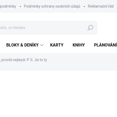
 podmínky
Podmínky ochrany osobních údajů
Reklamační řád
Hledat
BLOKY & DENÍKY
KARTY
KNIHY
PLÁNOVÁNÍ
, prostě nejlepší. P. S. Jsi to ty
ní
ZNAČKA:
CHAUKISS
75 Kč
Měrná
SKLADEM
cena:
MŮŽEME DORUČIT DO:
12.8.2