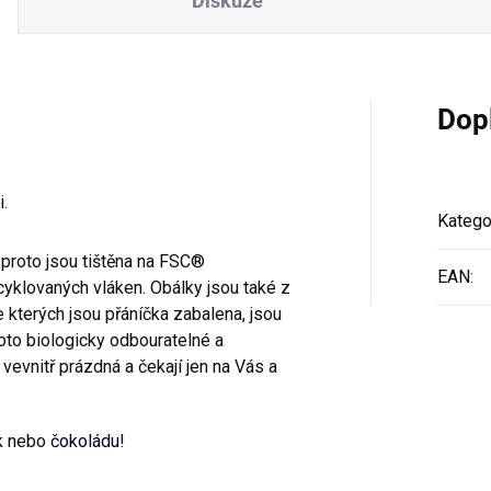
Diskuze
Dop
i.
Katego
 proto jsou tištěna na FSC®
EAN
:
yklovaných vláken. Obálky jsou také z
 kterých jsou přáníčka zabalena, jsou
oto biologicky odbouratelné a
evnitř prázdná a čekají jen na Vás a
k
nebo
čokoládu
!