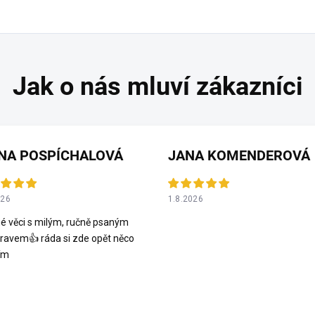
NA POSPÍCHALOVÁ
JANA KOMENDEROVÁ
026
1.8.2026
é věci s milým, ručně psaným
ravem👍 ráda si zde opět něco
ím