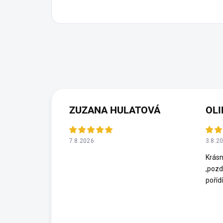
ZUZANA HULATOVÁ
OLI
7.8.2026
3.8.2
Krásn
,pozd
poříd