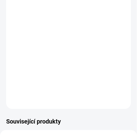
Ve spolupráci se značkou Mramorové tácky vznikly tyto
podtácky z mramoru s naším designem.
Tácek je vyrobený z italského mramoru, na spodní straně
opatřený korkem.
Rozměr 10x10 cm.
Cena je včetně dárkové krabičky.
DETAILNÍ INFORMACE
ZEPTAT SE
Související produkty