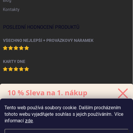
Blog
Kontakty
POSLEDNÍ HODNOCENÍ PRODUKTŮ
VŠECHNO NEJLEPŠÍ + PROVÁZKOVÝ NÁRAMEK
KARTY DNE
PINTEREST
10 % Sleva na 1. nákup
Stačí se přihlásit k odběru
newsletteru.
Tento web používá soubory cookie. Dalším procházením
Kód platí 48 hodin, minimální hodnota
objednávky
je 700 Kč.
tohoto webu vyjadřujete souhlas s jejich používáním.. Více
informací
zde
.