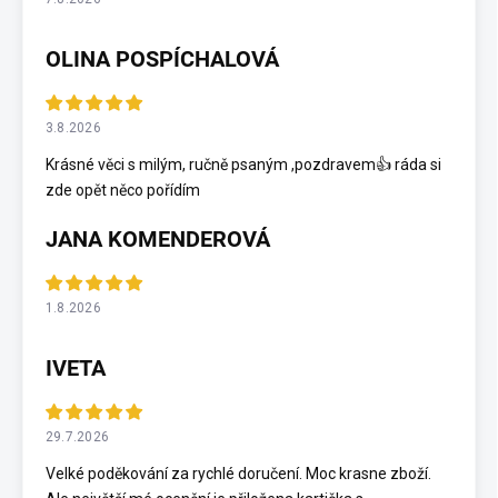
OLINA POSPÍCHALOVÁ
3.8.2026
Krásné věci s milým, ručně psaným ,pozdravem👍 ráda si
zde opět něco pořídím
JANA KOMENDEROVÁ
1.8.2026
IVETA
29.7.2026
Velké poděkování za rychlé doručení. Moc krasne zboží.