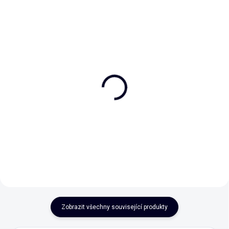
Hrnek - "Čaje" 450ml
Ovocný čaj - Pečené
jablíčko
350 Kč
169 Kč
Do košíku
Do košíku
Zobrazit všechny související produkty