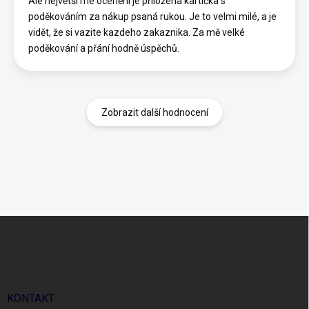
Ale největší mé ocenění je přiložena kartička s
poděkováním za nákup psaná rukou. Je to velmi milé, a je
vidět, že si vazite kazdeho zakaznika. Za mě velké
poděkování a přání hodně úspěchů.
Zobrazit další hodnocení
Z
á
p
a
t
í
KONTAKT