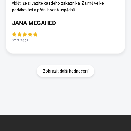
vidět, že si vazite kazdeho zakaznika. Za mě velké
poděkování a přání hodně úspěchů.
JANA MEGAHED
27.7.2026
Zobrazit další hodnocení
Z
á
p