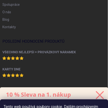
Spolupráce
O nás
Blog
Kontakty
POSLEDNÍ HODNOCENÍ PRODUKTŮ
VŠECHNO NEJLEPŠÍ + PROVÁZKOVÝ NÁRAMEK
KARTY DNE
PINTEREST
10 % Sleva na 1. nákup
Stačí se přihlásit k odběru
newsletteru.
Tento web používá soubory cookie. Dalším procházením