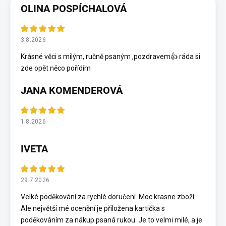
OLINA POSPÍCHALOVÁ
3.8.2026
Krásné věci s milým, ručně psaným ,pozdravem👍 ráda si
zde opět něco pořídím
JANA KOMENDEROVÁ
1.8.2026
IVETA
29.7.2026
Velké poděkování za rychlé doručení. Moc krasne zboží.
Ale největší mé ocenění je přiložena kartička s
poděkováním za nákup psaná rukou. Je to velmi milé, a je