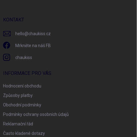
a
t
í
KONTAKT
hello
@
chaukiss.cz
Mrkněte na náš FB
chaukiss
INFORMACE PRO VÁS
Hodnocení obchodu
Způsoby platby
Obchodní podmínky
Podmínky ochrany osobních údajů
Reklamační řád
Často kladené dotazy