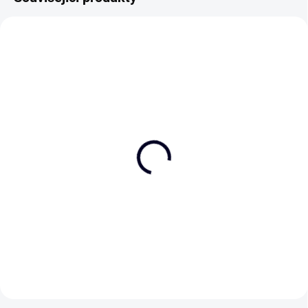
NEJPRODÁVANĚJŠÍ
Hrnek "Kafe je vždycky
Plátěná taška "Pojďme
dobrý nápad"
slavit, nezapomněla
jsem si tašku na nákup"
290 Kč
179 Kč
Do košíku
Do košíku