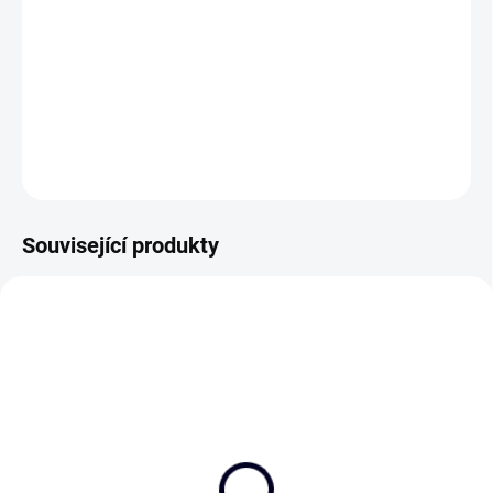
−
+
Přidat do košíku
Na konci školního roku je potřeba ocenit pana učitele!
DETAILNÍ INFORMACE
ZEPTAT SE
Související produkty
Učitelský jackpot
Děkujeme, paní učitelko