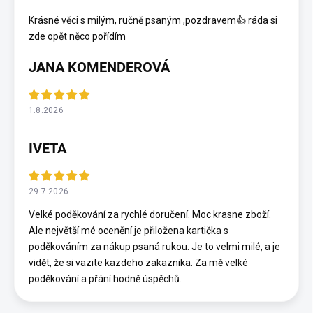
Krásné věci s milým, ručně psaným ,pozdravem👍 ráda si
zde opět něco pořídím
JANA KOMENDEROVÁ
1.8.2026
IVETA
29.7.2026
Velké poděkování za rychlé doručení. Moc krasne zboží.
Ale největší mé ocenění je přiložena kartička s
poděkováním za nákup psaná rukou. Je to velmi milé, a je
vidět, že si vazite kazdeho zakaznika. Za mě velké
poděkování a přání hodně úspěchů.