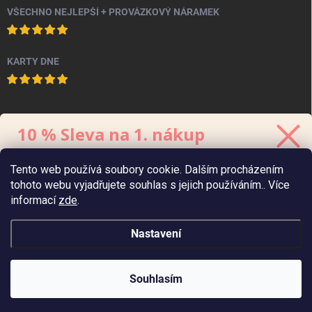
VŠECHNO NEJLEPŠÍ + PROVÁZKOVÝ NÁRAMEK
KARTY DNE
PINTEREST
10 % Sleva na 1. nákup
Stačí se přihlásit k odběru
newsletteru.
Tento web používá soubory cookie. Dalším procházením
Kód platí 48 hodin, minimální hodnota
objednávky
je 700 Kč.
tohoto webu vyjadřujete souhlas s jejich používáním.. Více
informací
zde
.
Nastavení
Zaslat 10% slevu
Zásady zpracování
údajů
osobních
Copyright 2026
Chaukiss
. Všechna práva vyhrazena.
Souhlasím
Vytvořil Shoptet