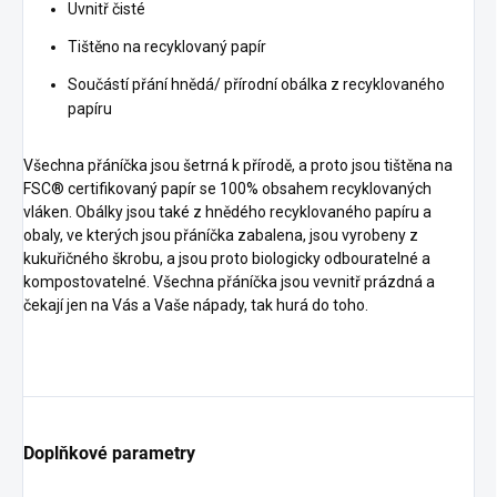
Uvnitř čisté
Tištěno na recyklovaný papír
Součástí přání hnědá/ přírodní obálka z recyklovaného
papíru
Všechna přáníčka jsou šetrná k přírodě, a proto jsou tištěna na
FSC® certifikovaný papír se 100% obsahem recyklovaných
vláken. Obálky jsou také z hnědého recyklovaného papíru a
obaly, ve kterých jsou přáníčka zabalena, jsou vyrobeny z
kukuřičného škrobu, a jsou proto biologicky odbouratelné a
kompostovatelné. Všechna přáníčka jsou vevnitř prázdná a
čekají jen na Vás a Vaše nápady, tak hurá do toho.
Doplňkové parametry