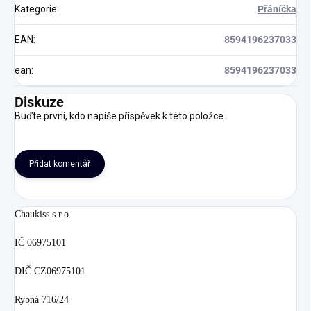
Kategorie
:
Přáníčka
EAN
:
8594196237033
ean
:
8594196237033
Diskuze
Buďte první, kdo napíše příspěvek k této položce.
Přidat komentář
Chaukiss s.r.o.
IČ 06975101
DIČ CZ06975101
Rybná 716/24