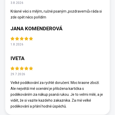
3.8.2026
Krásné věci s milým, ručně psaným ,pozdravem👍 ráda si
zde opět něco pořídím
JANA KOMENDEROVÁ
1.8.2026
IVETA
29.7.2026
Velké poděkování za rychlé doručení. Moc krasne zboží.
Ale největší mé ocenění je přiložena kartička s
poděkováním za nákup psaná rukou. Je to velmi milé, a je
vidět, že si vazite kazdeho zakaznika. Za mě velké
poděkování a přání hodně úspěchů.