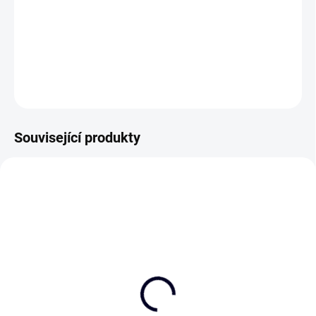
Přání, které si nejde nezamilovat ♥
DETAILNÍ INFORMACE
ZEPTAT SE
Související produkty
NEJPRODÁVANĚJŠÍ
NEJPRODÁVANĚJŠÍ
Deník A5 "Recepty"
Poznámkový blok A4
květinový
290 Kč