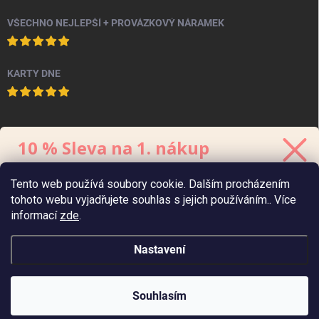
VŠECHNO NEJLEPŠÍ + PROVÁZKOVÝ NÁRAMEK
KARTY DNE
PINTEREST
10 % Sleva na 1. nákup
Stačí se přihlásit k odběru
newsletteru.
Tento web používá soubory cookie. Dalším procházením
Kód platí 48 hodin, minimální hodnota
objednávky
je 700 Kč.
tohoto webu vyjadřujete souhlas s jejich používáním.. Více
informací
zde
.
Nastavení
Zaslat 10% slevu
Zásady zpracování
údajů
osobních
Copyright 2026
Chaukiss
. Všechna práva vyhrazena.
Souhlasím
Vytvořil Shoptet