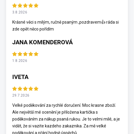
3.8.2026
Krásné věci s milým, ručně psaným ,pozdravem👍 ráda si
zde opět něco pořídím
JANA KOMENDEROVÁ
1.8.2026
IVETA
29.7.2026
Velké poděkování za rychlé doručení. Moc krasne zboží.
Ale největší mé ocenění je přiložena kartička s
poděkováním za nákup psaná rukou. Je to velmi milé, a je
vidět, že si vazite kazdeho zakaznika. Za mě velké
poděkování a přání hodně úspěchů.