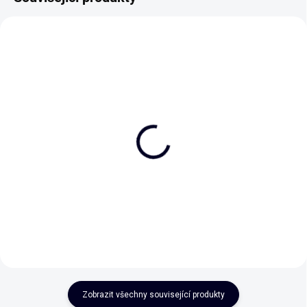
NEJPRODÁVANĚJŠÍ
NEJPRODÁVANĚJŠÍ
Týdenní plánovač
TO DO list - Lenochod
190 Kč
170 Kč
Do košíku
Do košíku
Zobrazit všechny související produkty