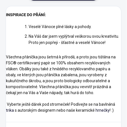
INSPIRACE DO PŘÁNÍ:
Veselé Vánoce plné lásky a pohody.
Na Váš dar jsem vyplýtval veškorou svou kreativitu.
Proto jen popřeji - šťastné a veselé Vánoce!
Všechna přáníčka jsou šetrná k přírodě, a proto jsou tištěna na
FSC® certifikovaný papír se 100% obsahem recyklovaných
vláken. Obálky jsou také z hnědého recyklovaného papíru a
obaly, ve kterých jsou přáníčka zabalena, jsou vyrobeny z
kukuřičného škrobu, a jsou proto biologicky odbouratelné a
kompostovatelné. Všechna přáníčka jsou vevnitř prázdná a
čekají jen na Vás a Vaše nápady, tak hurá do toho.
Vyberte ještě dárek pod stromeček! Podívejte se na bavlněná
trika
s autorským designem nebo naše keramické
hrnečky
! :)