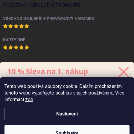
POSLEDNÍ HODNOCENÍ PRODUKTŮ
VŠECHNO NEJLEPŠÍ + PROVÁZKOVÝ NÁRAMEK
KARTY DNE
PINTEREST
10 % Sleva na 1. nákup
Stačí se přihlásit k odběru
newsletteru.
Tento web používá soubory cookie. Dalším procházením
Kód platí 48 hodin, minimální hodnota
objednávky
je 700 Kč.
tohoto webu vyjadřujete souhlas s jejich používáním.. Více
informací
zde
.
Nastavení
Zaslat 10% slevu
Zásady zpracování
údajů
osobních
Copyright 2026
Chaukiss
. Všechna práva vyhrazena.
Souhlasím