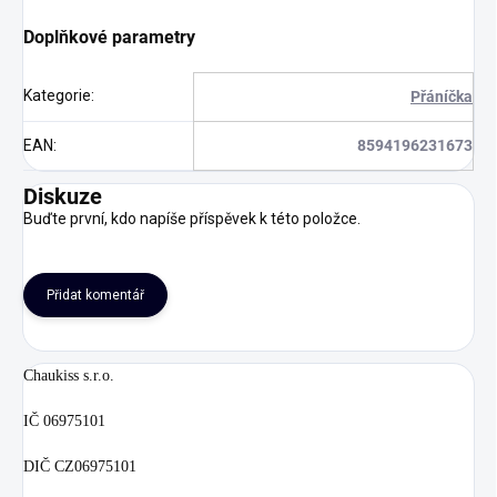
Doplňkové parametry
Kategorie
:
Přáníčka
EAN
:
8594196231673
Diskuze
Buďte první, kdo napíše příspěvek k této položce.
Přidat komentář
Chaukiss s.r.o.
IČ 06975101
DIČ CZ06975101