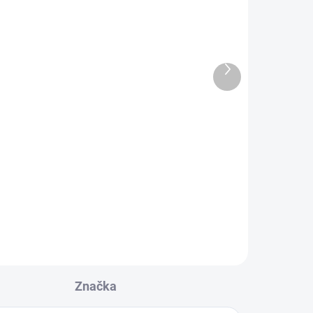
Další
produkt
Nákupní seznam (s
magnetem)
190 Kč
Do košíku
Značka