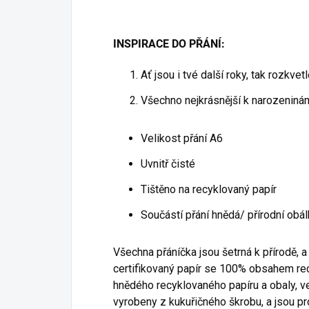
INSPIRACE DO PŘÁNÍ:
Ať jsou i tvé další roky, tak rozkvet
Všechno nejkrásnější k narozeninám!
Velikost přání A6
Uvnitř čisté
Tištěno na recyklovaný papír
Součástí přání hnědá/ přírodní obá
Všechna přáníčka jsou šetrná k přírodě, a
certifikovaný papír se 100% obsahem rec
hnědého recyklovaného papíru a obaly, ve
vyrobeny z kukuřičného škrobu, a jsou pr