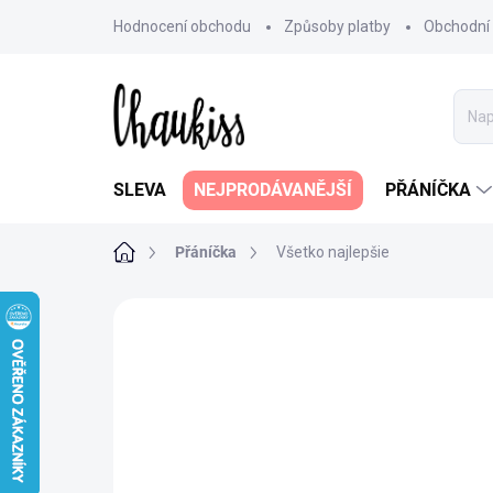
Přejít
Hodnocení obchodu
Způsoby platby
Obchodní
na
obsah
SLEVA
NEJPRODÁVANĚJŠÍ
PŘÁNÍČKA
Domů
Přáníčka
Všetko najlepšie
Neohodnoceno
Podrobnosti hodn