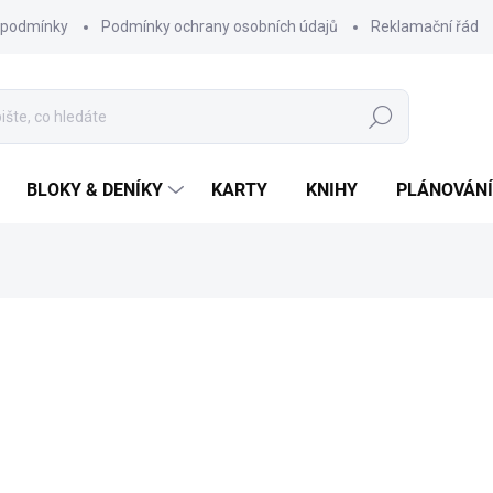
 podmínky
Podmínky ochrany osobních údajů
Reklamační řád
Hledat
BLOKY & DENÍKY
KARTY
KNIHY
PLÁNOVÁNÍ
ocení
ZNAČKA:
CHAUKISS
75 Kč
Měrná
SKLADEM
cena:
MŮŽEME DORUČIT DO:
12.8.2