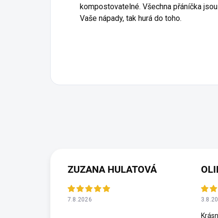
kompostovatelné. Všechna přáníčka jsou v
Vaše nápady, tak hurá do toho.
ZUZANA HULATOVÁ
OLI
7.8.2026
3.8.2
Krásn