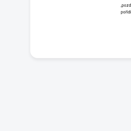
,pozd
poříd