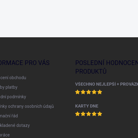
ORMACE PRO VÁS
POSLEDNÍ HODNOCEN
PRODUKTŮ
cení obchodu
by platby
dní podmínky
KARTY DNE
nky ochrany osobních údajů
mační řád
 kladené dotazy
práce