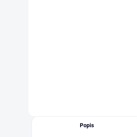
Na veku záleží iba pri
Zn
syre a víne
ma
75 Kč
75
Do košíku
Popis