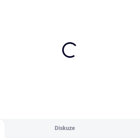
amenaš pre mňa tolko
Deník A5 "Zasaď svoje
ma ...
sny..."
 Kč
290 Kč
Do košíku
Do košíku
Diskuze