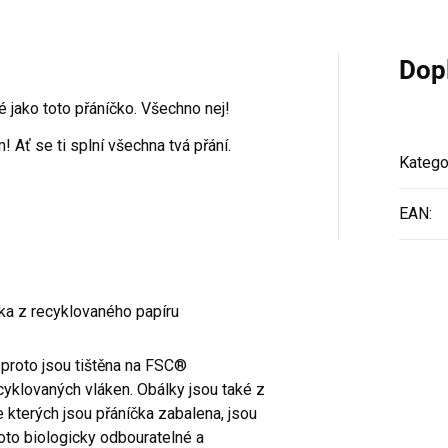
Dop
lé jako toto přáníčko. Všechno nej!
 Ať se ti splní všechna tvá přání.
Katego
EAN
:
lka z recyklovaného papíru
 proto jsou tištěna na FSC®
yklovaných vláken. Obálky jsou také z
 kterých jsou přáníčka zabalena, jsou
oto biologicky odbouratelné a