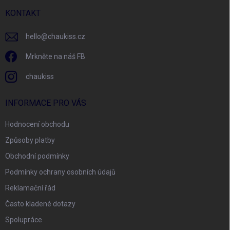
t
í
KONTAKT
hello
@
chaukiss.cz
Mrkněte na náš FB
chaukiss
INFORMACE PRO VÁS
Hodnocení obchodu
Způsoby platby
Obchodní podmínky
Podmínky ochrany osobních údajů
Reklamační řád
Často kladené dotazy
Spolupráce