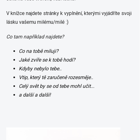
V knížce najdete stránky k vyplnění, kterými vyjádříte svoji
lásku vašemu milému/milé :)
Co tam například najdete?
Co na tobě miluji?
Jaké zvíře se k tobě hodí?
Kdyby nebylo tebe..
Vtip, který tě zaručeně rozesměje..
Celý svět by se od tebe mohl učit...
a další a další!