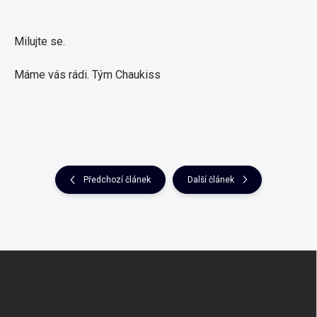
Milujte se.
Máme vás rádi. Tým Chaukiss
Předchozí článek
Další článek
Z
á
p
a