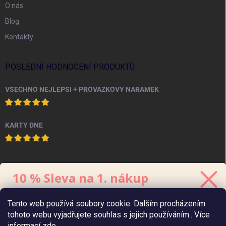
O nás
Blog
Kontakty
POSLEDNÍ HODNOCENÍ PRODUKTŮ
VŠECHNO NEJLEPŠÍ + PROVÁZKOVÝ NÁRAMEK
KARTY DNE
PINTEREST
10 % Sleva na 1. nákup
Stačí se přihlásit k odběru
newsletteru.
Tento web používá soubory cookie. Dalším procházením
Kód platí 48 hodin, minimální hodnota
objednávky
je 700 Kč.
tohoto webu vyjadřujete souhlas s jejich používáním.. Více
informací
zde
.