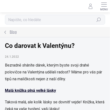
Přejít
na
obsah
Hledat
Blog
Co darovat k Valentýnu?
24.1.2022
Bezradně sháníte dárek, kterým byste svoji drahé
polovičce na Valentýna udělali radost? Máme pro vás pár
tipů na maličkosti nejen z naší dílny.
Malá knížka plná velké lásky
Taková malá, ale kolik lásky se dovnitř vejde! Knížka, která
čeká na vaše tvoření, vaši lásku!