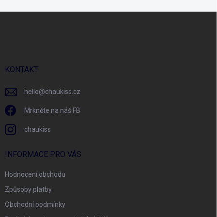
Z
á
p
a
t
í
KONTAKT
hello
@
chaukiss.cz
Mrkněte na náš FB
chaukiss
INFORMACE PRO VÁS
Hodnocení obchodu
Způsoby platby
Obchodní podmínky