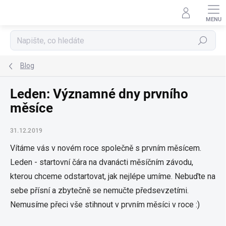
Přejít
na
obsah
Hledat
Blog
Leden: Významné dny prvního
měsíce
31.12.2019
Vítáme vás v novém roce společně s prvním měsícem.
Leden - startovní čára na dvanácti měsíčním závodu,
kterou chceme odstartovat, jak nejlépe umíme. Nebuďte na
sebe přísní a zbytečně se nemučte předsevzetími.
Nemusíme přeci vše stihnout v prvním měsíci v roce :)