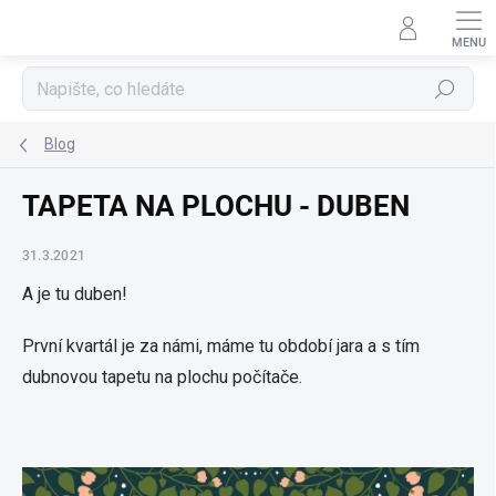
Přejít
na
obsah
Hledat
Blog
TAPETA NA PLOCHU - DUBEN
31.3.2021
A je tu duben!
První kvartál je za námi, máme tu období jara a s tím
dubnovou tapetu na plochu počítače.