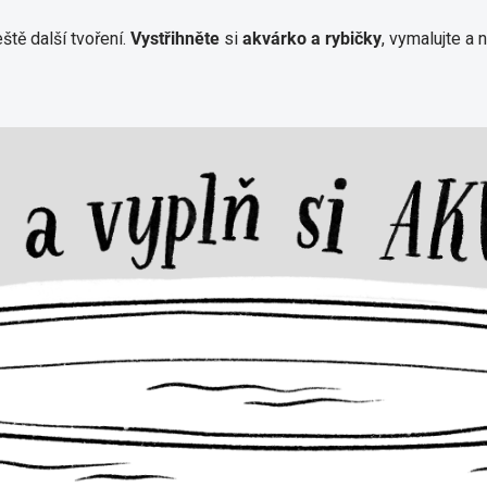
eště další tvoření.
Vystřihněte
si
akvárko a rybičky
, vymalujte a 