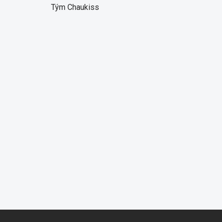
Tým Chaukiss
Z