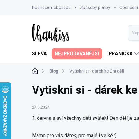
Přejít
Hodnocení obchodu
Způsoby platby
Obchodní
na
obsah
SLEVA
NEJPRODÁVANĚJŠÍ
PŘÁNÍČKA
Domů
Blog
Vytiskni si - dárek ke Dni dětí
Vytiskni si - dárek ke
27.5.2024
1. června slaví všechny děti svátek! Den dětí je za
Máme pro vás dárek, pro malé i velké :)