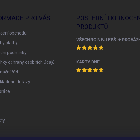
ORMACE PRO VÁS
POSLEDNÍ HODNOCEN
PRODUKTŮ
cení obchodu
by platby
dní podmínky
KARTY DNE
nky ochrany osobních údajů
mační řád
 kladené dotazy
práce
kty