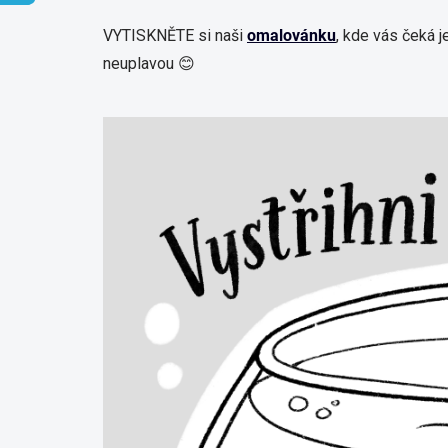
VYTISKNĚTE si naši
omalovánku
, kde vás čeká j
neuplavou 😊