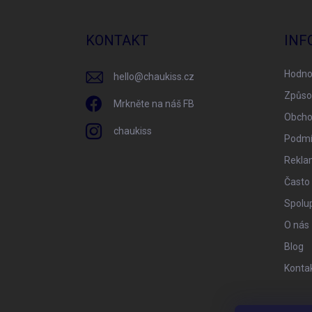
á
p
a
KONTAKT
INF
t
í
Hodno
hello
@
chaukiss.cz
Způso
Mrkněte na náš FB
Obcho
chaukiss
Podmí
Rekla
Často
Spolu
O nás
Blog
Konta