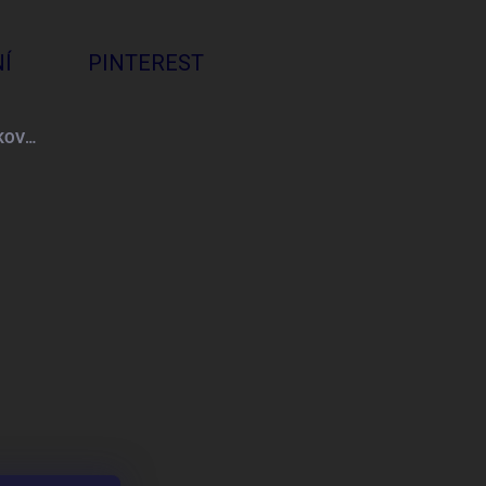
Í
PINTEREST
VŠECHNO NEJLEPŠÍ + PROVÁZKOVÝ NÁRAMEK