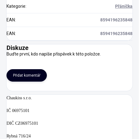
Kategorie
:
Přáníčka
EAN
:
8594196235848
EAN
:
8594196235848
Diskuze
Buďte první, kdo napíše příspěvek k této položce.
Přidat komentář
Chaukiss s.r.o.
IČ 06975101
DIČ CZ06975101
Rybná 716/24