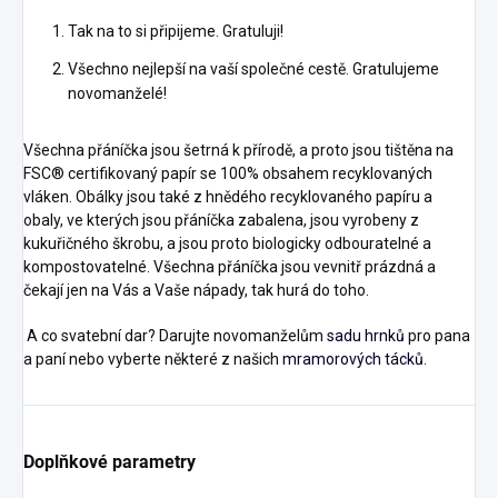
Tak na to si připijeme. Gratuluji!
Všechno nejlepší na vaší společné cestě. Gratulujeme
novomanželé!
Všechna přáníčka jsou šetrná k přírodě, a proto jsou tištěna na
FSC® certifikovaný papír se 100% obsahem recyklovaných
vláken. Obálky jsou také z hnědého recyklovaného papíru a
obaly, ve kterých jsou přáníčka zabalena, jsou vyrobeny z
kukuřičného škrobu, a jsou proto biologicky odbouratelné a
kompostovatelné. Všechna přáníčka jsou vevnitř prázdná a
čekají jen na Vás a Vaše nápady, tak hurá do toho.
A co svatební dar? Darujte novomanželům
sadu hrnků
pro pana
a paní nebo vyberte některé z našich
mramorových tácků
.
Doplňkové parametry