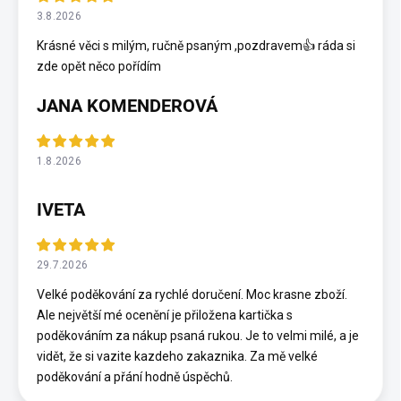
3.8.2026
Krásné věci s milým, ručně psaným ,pozdravem👍 ráda si
zde opět něco pořídím
JANA KOMENDEROVÁ
1.8.2026
IVETA
29.7.2026
Velké poděkování za rychlé doručení. Moc krasne zboží.
Ale největší mé ocenění je přiložena kartička s
poděkováním za nákup psaná rukou. Je to velmi milé, a je
vidět, že si vazite kazdeho zakaznika. Za mě velké
poděkování a přání hodně úspěchů.