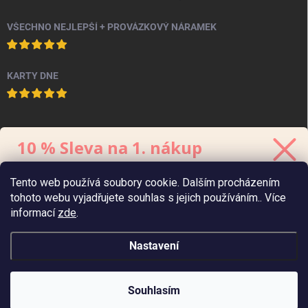
VŠECHNO NEJLEPŠÍ + PROVÁZKOVÝ NÁRAMEK
KARTY DNE
PINTEREST
10 % Sleva na 1. nákup
Stačí se přihlásit k odběru
newsletteru.
Tento web používá soubory cookie. Dalším procházením
Kód platí 48 hodin, minimální hodnota
objednávky
je 700 Kč.
tohoto webu vyjadřujete souhlas s jejich používáním.. Více
informací
zde
.
Nastavení
Zaslat 10% slevu
Zásady zpracování
údajů
osobních
Copyright 2026
Chaukiss
. Všechna práva vyhrazena.
Souhlasím
Vytvořil Shoptet