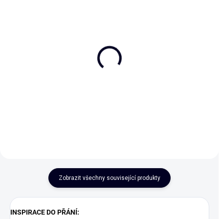
Malá knížka plná velké
Hrnek - "Pořádný hrnek
lásky
pro pořádnou ženskou"
450ml
290 Kč
350 Kč
Do košíku
Detail
Zobrazit všechny související produkty
INSPIRACE DO PŘÁNÍ: