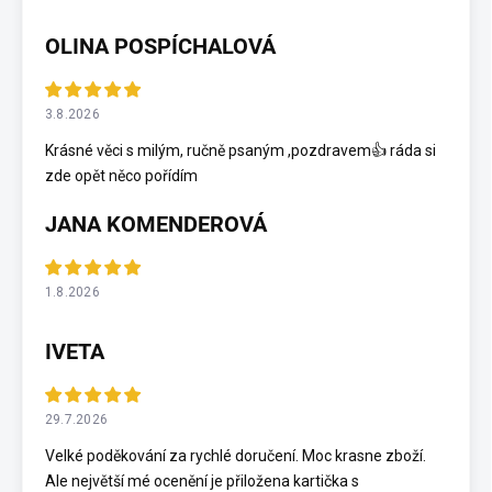
OLINA POSPÍCHALOVÁ
3.8.2026
Krásné věci s milým, ručně psaným ,pozdravem👍 ráda si
zde opět něco pořídím
JANA KOMENDEROVÁ
1.8.2026
IVETA
29.7.2026
Velké poděkování za rychlé doručení. Moc krasne zboží.
Ale největší mé ocenění je přiložena kartička s