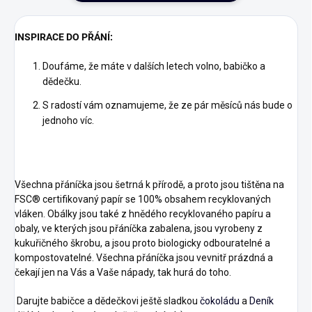
INSPIRACE DO PŘÁNÍ:
Doufáme, že máte v dalších letech volno, babičko a
dědečku.
S radostí vám oznamujeme, že ze pár měsíců nás bude o
jednoho víc.
Všechna přáníčka jsou šetrná k přírodě, a proto jsou tištěna na
FSC® certifikovaný papír se 100% obsahem recyklovaných
vláken. Obálky jsou také z hnědého recyklovaného papíru a
obaly, ve kterých jsou přáníčka zabalena, jsou vyrobeny z
kukuřičného škrobu, a jsou proto biologicky odbouratelné a
kompostovatelné. Všechna přáníčka jsou vevnitř prázdná a
čekají jen na Vás a Vaše nápady, tak hurá do toho.
Darujte babičce a dědečkovi ještě sladkou
čokoládu
a
Deník