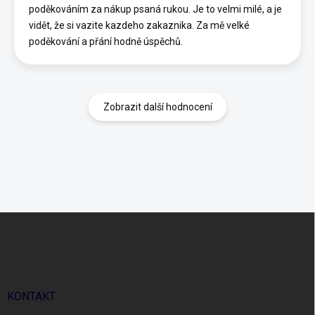
poděkováním za nákup psaná rukou. Je to velmi milé, a je
vidět, že si vazite kazdeho zakaznika. Za mě velké
poděkování a přání hodně úspěchů.
Zobrazit další hodnocení
Z
á
p
a
t
í
KONTAKT