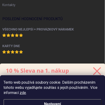
Kontakty
POSLEDNÍ HODNOCENÍ PRODUKTŮ
VŠECHNO NEJLEPŠÍ + PROVÁZKOVÝ NÁRAMEK
KARTY DNE
PINTEREST
10 % Sleva na 1. nákup
Stačí se přihlásit k odběru
newsletteru.
Tento web používá soubory cookie. Dalším procházením
Kód platí 48 hodin, minimální hodnota
objednávky
je 700 Kč.
tohoto webu vyjadřujete souhlas s jejich používáním.. Více
informací
zde
.
Nastavení