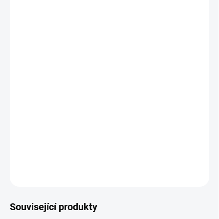
−
+
Přidat do košíku
Pasování na prarodiče si zaslouží přáníčko. Pro skoro
novopečeného dědečka a babičku.
Velikost přání A6
Uvnitř čisté
Tištěno na recyklovaný papír
Součástí přání hnědá/ přírodní obálka z recyklovaného
papíru
DETAILNÍ INFORMACE
ZEPTAT SE
Související produkty