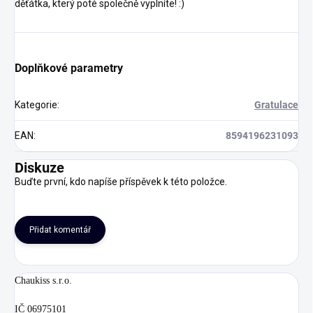
děťátka, který poté společně vyplníte! :)
Doplňkové parametry
Kategorie
:
Gratulace
EAN
:
8594196231093
Diskuze
Buďte první, kdo napíše příspěvek k této položce.
Přidat komentář
Chaukiss s.r.o.
IČ 06975101