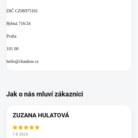
DIČ CZ06975101
Rybná 716/24
Praha
101 00
hello@chaukiss.cz
ZUZANA HULATOVÁ
7.8.2026