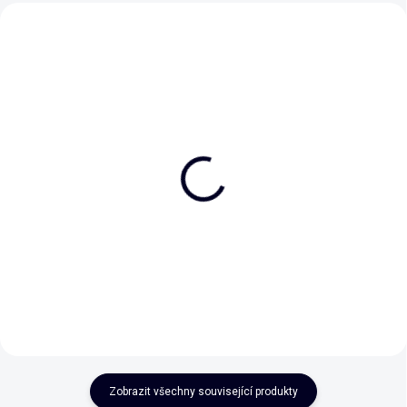
Dvakrát víc radosti
Vítej na světě človíčku
49 Kč
75 Kč
Do košíku
Do košíku
Zobrazit všechny související produkty