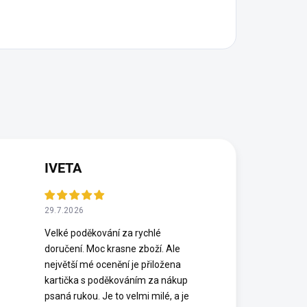
IVETA
29.7.2026
Velké poděkování za rychlé
doručení. Moc krasne zboží. Ale
největší mé ocenění je přiložena
kartička s poděkováním za nákup
psaná rukou. Je to velmi milé, a je