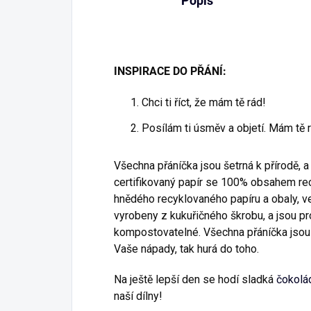
Popis
INSPIRACE DO PŘÁNÍ:
Chci ti říct, že mám tě rád!
Posílám ti úsměv a objetí. Mám tě 
Všechna přáníčka jsou šetrná k přírodě, a
certifikovaný papír se 100% obsahem rec
hnědého recyklovaného papíru a obaly, ve
vyrobeny z kukuřičného škrobu, a jsou pr
kompostovatelné. Všechna přáníčka jsou v
Vaše nápady, tak hurá do toho.
Na ještě lepší den se hodí sladká
čokolá
naší dílny!