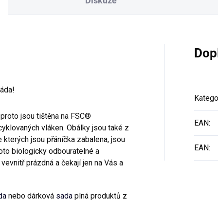
Diskuze
Dop
ráda!
Katego
 proto jsou tištěna na FSC®
EAN
:
yklovaných vláken. Obálky jsou také z
 kterých jsou přáníčka zabalena, jsou
EAN
:
oto biologicky odbouratelné a
evnitř prázdná a čekají jen na Vás a
da
nebo dárková
sada
plná produktů z