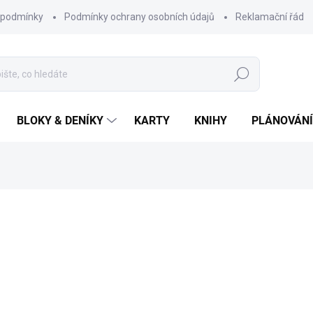
 podmínky
Podmínky ochrany osobních údajů
Reklamační řád
Hledat
BLOKY & DENÍKY
KARTY
KNIHY
PLÁNOVÁNÍ
ocení
ZNAČKA:
CHAUKISS
75 Kč
Měrná
SKLADEM
cena:
MŮŽEME DORUČIT DO:
11.8.2