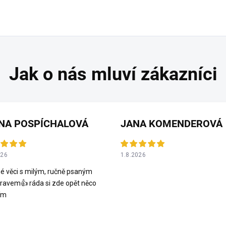
NA POSPÍCHALOVÁ
JANA KOMENDEROVÁ
026
1.8.2026
é věci s milým, ručně psaným
ravem👍 ráda si zde opět něco
ím