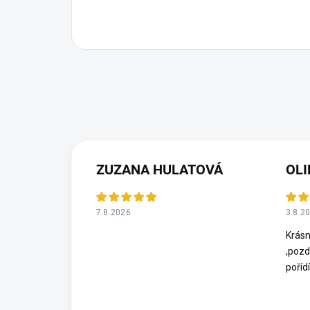
ZUZANA HULATOVÁ
OLI
7.8.2026
3.8.2
Krásn
,pozd
poříd