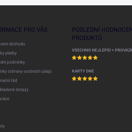
ORMACE PRO VÁS
POSLEDNÍ HODNOCEN
PRODUKTŮ
cení obchodu
by platby
dní podmínky
KARTY DNE
nky ochrany osobních údajů
mační řád
 kladené dotazy
práce
kty