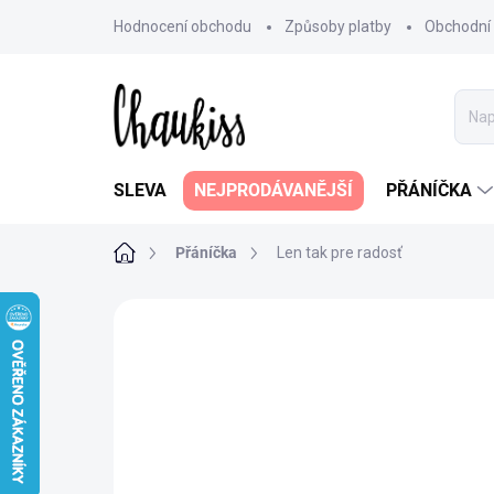
Přejít
Hodnocení obchodu
Způsoby platby
Obchodní
na
obsah
SLEVA
NEJPRODÁVANĚJŠÍ
PŘÁNÍČKA
Domů
Přáníčka
Len tak pre radosť
Neohodnoceno
Podrobnosti hodn