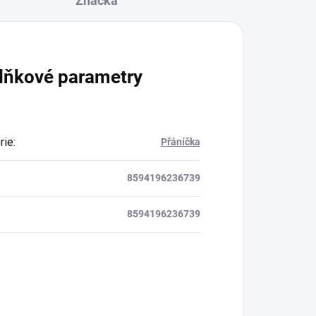
Značka
lňkové parametry
rie
:
Přáníčka
8594196236739
8594196236739