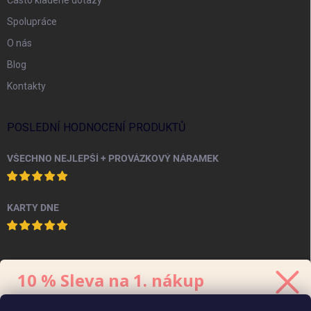
Spolupráce
O nás
Blog
Kontakty
POSLEDNÍ HODNOCENÍ PRODUKTŮ
VŠECHNO NEJLEPŠÍ + PROVÁZKOVÝ NÁRAMEK
KARTY DNE
PINTEREST
10 % Sleva na 1. nákup
Stačí se přihlásit k odběru
newsletteru.