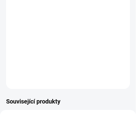
Červená a zelená. Barvičky, které ve Vás probudí Vánoce.
Velikost přání A6
Uvnitř čisté
Tištěno na recyklovaný papír
Součástí přání hnědá/ přírodní obálka z recyklovaného
papíru
DETAILNÍ INFORMACE
ZEPTAT SE
Související produkty