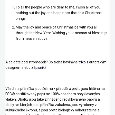
To all the people who are dear to me, I wish all of you
nothing but the joy and happiness that this Christmas
brings!
May the joy and peace of Christmas be with you all
through the New Year. Wishing you a season of blessings
from heaven above.
A co dáte pod stromeček? Co třeba bavlněné
triko
s autorským
designem nebo
zápisník
?
Všechna přáníčka jsou šetrná k přírodě, a proto jsou tištěna na
FSC® certifikovaný papír se 100% obsahem recyklovaných
vláken. Obálky jsou také z hnědého recyklovaného papíru a
obaly, ve kterých jsou přáníčka zabalena, jsou vyrobeny z
kukuřičného škrobu, a jsou proto biologicky odbouratelné a