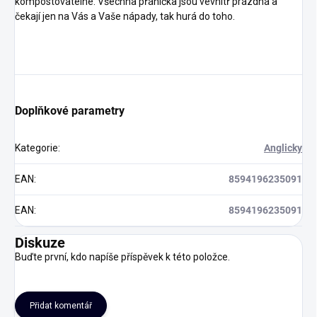
kompostovatelné. Všechna přáníčka jsou vevnitř prázdná a
čekají jen na Vás a Vaše nápady, tak hurá do toho.
Doplňkové parametry
Kategorie
:
Anglicky
EAN
:
8594196235091
EAN
:
8594196235091
Diskuze
Buďte první, kdo napíše příspěvek k této položce.
Přidat komentář