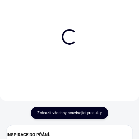
Age doesn't matter
Dad, thanks for
unless you're wine or
everything (you're
cheese
awesome)
75 Kč
75 Kč
Do košíku
Do košíku
Zobrazit všechny související produkty
INSPIRACE DO PŘÁNÍ: