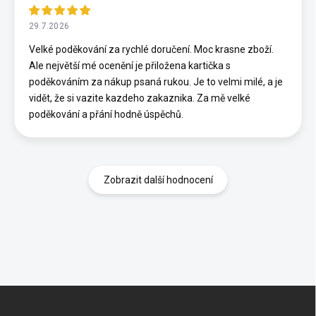
29.7.2026
Velké poděkování za rychlé doručení. Moc krasne zboží.
Ale největší mé ocenění je přiložena kartička s
poděkováním za nákup psaná rukou. Je to velmi milé, a je
vidět, že si vazite kazdeho zakaznika. Za mě velké
poděkování a přání hodně úspěchů.
Zobrazit další hodnocení
Z
á