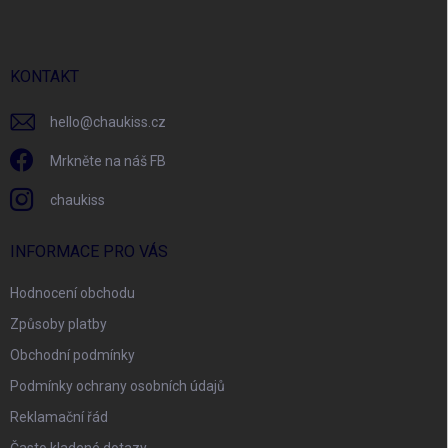
p
a
t
í
KONTAKT
hello
@
chaukiss.cz
Mrkněte na náš FB
chaukiss
INFORMACE PRO VÁS
Hodnocení obchodu
Způsoby platby
Obchodní podmínky
Podmínky ochrany osobních údajů
Reklamační řád
Často kladené dotazy