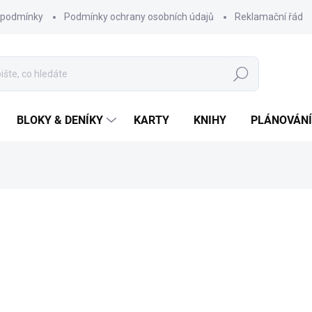
 podmínky
Podmínky ochrany osobních údajů
Reklamační řád
Hledat
BLOKY & DENÍKY
KARTY
KNIHY
PLÁNOVÁNÍ
ní
ZNAČKA:
CHAUKISS
170 Kč
Měrná
SKLADEM
cena:
MŮŽEME DORUČIT DO:
11.8.2