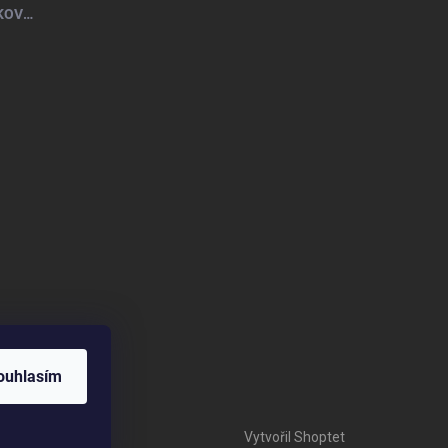
VŠECHNO NEJLEPŠÍ + PROVÁZKOVÝ NÁRAMEK
ouhlasím
Vytvořil Shoptet