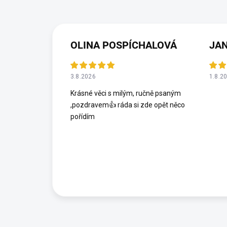
OLINA POSPÍCHALOVÁ
JA
3.8.2026
1.8.2
Krásné věci s milým, ručně psaným
,pozdravem👍 ráda si zde opět něco
pořídím