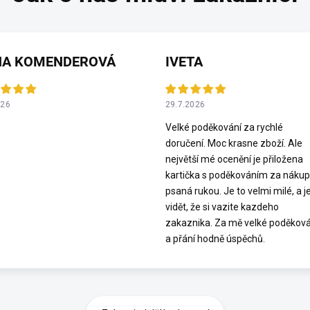
NA KOMENDEROVÁ
IVETA
026
29.7.2026
Velké poděkování za rychlé
doručení. Moc krasne zboží. Ale
největší mé ocenění je přiložena
kartička s poděkováním za nákup
psaná rukou. Je to velmi milé, a j
vidět, že si vazite kazdeho
zakaznika. Za mě velké poděková
a přání hodně úspěchů.