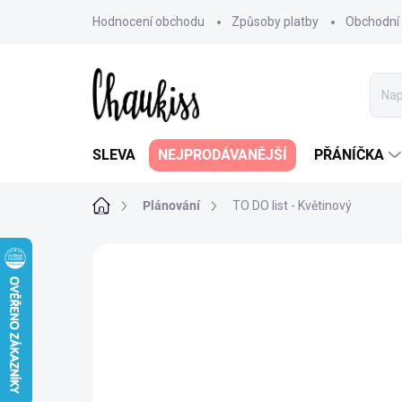
Přejít
Hodnocení obchodu
Způsoby platby
Obchodní
na
obsah
SLEVA
NEJPRODÁVANĚJŠÍ
PŘÁNÍČKA
Domů
Plánování
TO DO list - Květinový
8 hodnocení
Podrobnosti hodnoce