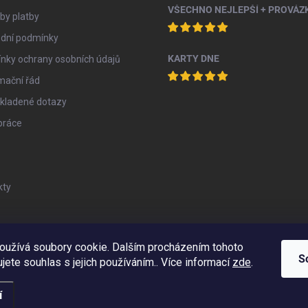
by platby
dní podmínky
KARTY DNE
nky ochrany osobních údajů
mační řád
 kladené dotazy
práce
kty
oužívá soubory cookie. Dalším procházením tohoto
S
jete souhlas s jejich používáním.. Více informací
zde
.
í