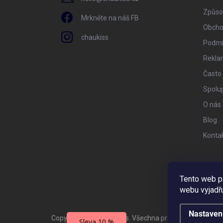
Způso
Mrkněte na náš FB
Obcho
chaukiss
Podmí
Rekla
Často
Spolu
O nás
Blog
Konta
Tento web p
webu vyjadřu
Nastaven
Copyright 2026
Chaukiss
. Všechna práva vyhrazena.
Sleva 10 %