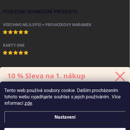
POSLEDNÍ HODNOCENÍ PRODUKTŮ
VŠECHNO NEJLEPŠÍ + PROVÁZKOVÝ NÁRAMEK
KARTY DNE
PINTEREST
10 % Sleva na 1. nákup
Stačí se přihlásit k odběru
newsletteru.
Tento web používá soubory cookie. Dalším procházením
Kód platí 48 hodin, minimální hodnota
objednávky
je 700 Kč.
tohoto webu vyjadřujete souhlas s jejich používáním.. Více
informací
zde
.
Nastavení
Zaslat 10% slevu