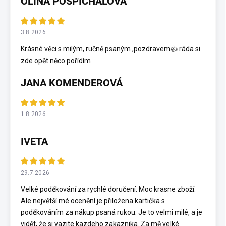
OLINA POSPÍCHALOVÁ
3.8.2026
Krásné věci s milým, ručně psaným ,pozdravem👍 ráda si
zde opět něco pořídím
JANA KOMENDEROVÁ
1.8.2026
IVETA
29.7.2026
Velké poděkování za rychlé doručení. Moc krasne zboží.
Ale největší mé ocenění je přiložena kartička s
poděkováním za nákup psaná rukou. Je to velmi milé, a je
vidět, že si vazite kazdeho zakaznika. Za mě velké