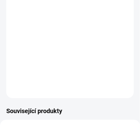
Pííp, pííp, čas se vrhnout na úkoly! TO DO list v novém designu s
ptáčky už čeká na zapsání vašich úkolů!
Velikost: 17 x 9 cm
Počet listů: 75
Materiál: recyklovaný papír
Vyrobeno v České republice
DETAILNÍ INFORMACE
ZEPTAT SE
Související produkty