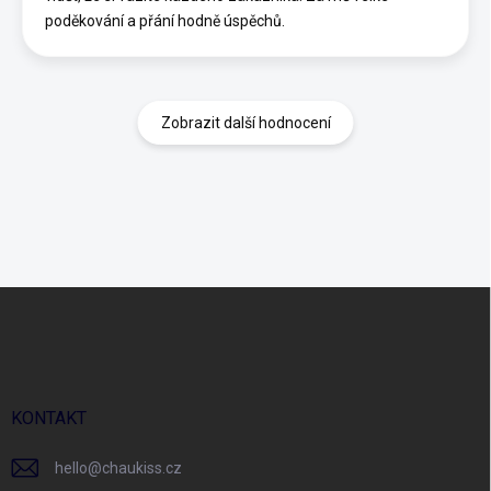
poděkování a přání hodně úspěchů.
Zobrazit další hodnocení
Z
á
p
a
t
í
KONTAKT
hello
@
chaukiss.cz