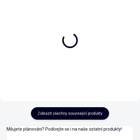
TO DO list - "Nejdřív
TO DO list - Květinový
kávičku a pak..."
170 Kč
136 Kč
Do košíku
Do košíku
Zobrazit všechny související produkty
Milujete plánování? Podívejte se i na naše ostatní
produkty
!