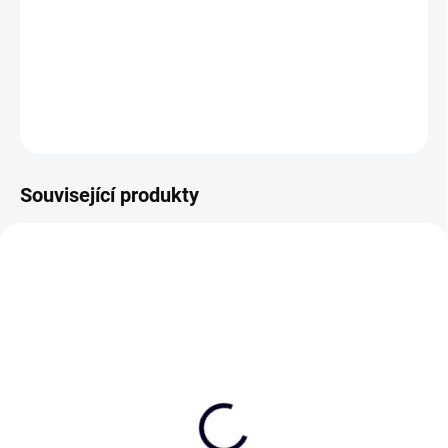
Narozeniny jsou vždycky příležitost, jak udělat někomu radost.
DETAILNÍ INFORMACE
ZEPTAT SE
Související produkty
NEJPRODÁVANĚJŠÍ
NEJPRODÁVANĚJŠÍ
Všechno nejlepší
Všechno nejlepší k
narozeninám
75 Kč