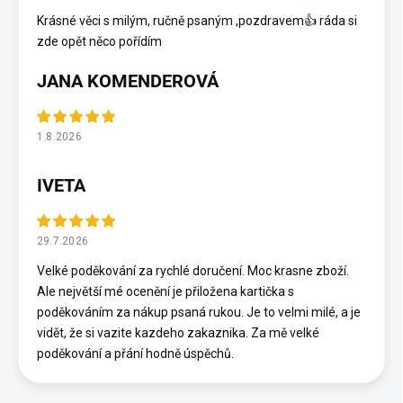
Krásné věci s milým, ručně psaným ,pozdravem👍 ráda si
zde opět něco pořídím
JANA KOMENDEROVÁ
1.8.2026
IVETA
29.7.2026
Velké poděkování za rychlé doručení. Moc krasne zboží.
Ale největší mé ocenění je přiložena kartička s
poděkováním za nákup psaná rukou. Je to velmi milé, a je
vidět, že si vazite kazdeho zakaznika. Za mě velké
poděkování a přání hodně úspěchů.