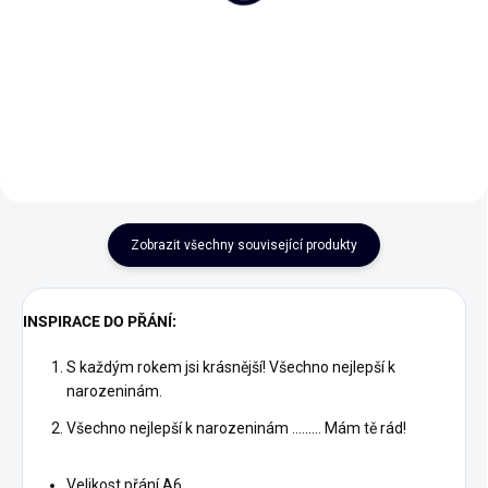
75 Kč
Do košíku
Do košíku
Zobrazit všechny související produkty
INSPIRACE DO PŘÁNÍ:
S každým rokem jsi krásnější! Všechno nejlepší k
narozeninám.
Všechno nejlepší k narozeninám ......... Mám tě rád!
Velikost přání A6