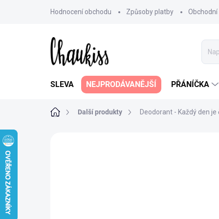
Přejít
Hodnocení obchodu
Způsoby platby
Obchodní
na
obsah
SLEVA
NEJPRODÁVANĚJŠÍ
PŘÁNÍČKA
Domů
Další produkty
Deodorant - Každý den je
5 hodnocení
Podrobnosti hodnoce
NOVINKA