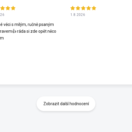
026
1.8.2026
é věci s milým, ručně psaným
ravem👍 ráda si zde opět něco
ím
Zobrazit další hodnocení