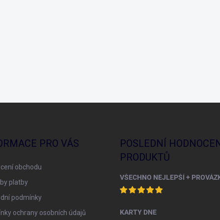
ORMACE PRO VÁS
POSLEDNÍ HODNOCEN
PRODUKTŮ
cení obchodu
by platby
dní podmínky
KARTY DNE
nky ochrany osobních údajů