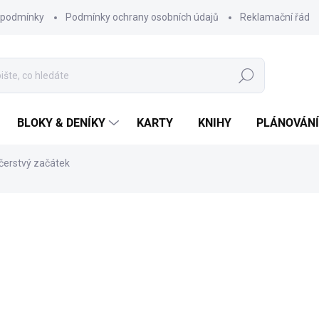
 podmínky
Podmínky ochrany osobních údajů
Reklamační řád
Hledat
BLOKY & DENÍKY
KARTY
KNIHY
PLÁNOVÁNÍ
 čerstvý začátek
ní
ZNAČKA:
RYOR
189 Kč
Měrná
SKLADEM
cena: