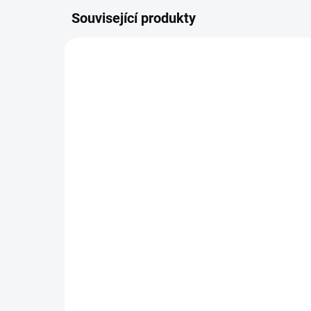
Související produkty
NOVINKA
NOVIN
Balzám na rty - Neboj se
Kr
mi 
129 Kč
14
Do košíku