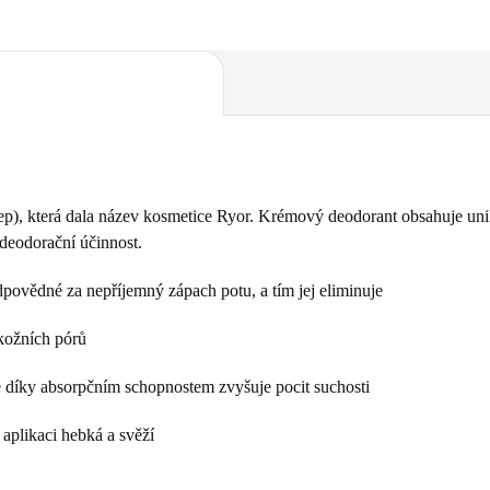
grep), která dala název kosmetice Ryor. Krémový deodorant obsahuje uni
 deodorační účinnost.
dpovědné za nepříjemný zápach potu, a tím jej eliminuje
kožních pórů
le díky absorpčním schopnostem zvyšuje pocit suchosti
 aplikaci hebká a svěží