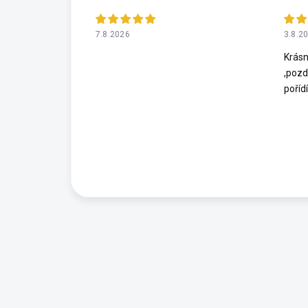
7.8.2026
3.8.2
Krásn
,pozd
poříd