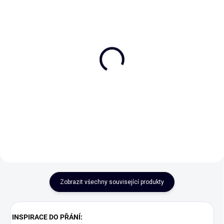
Milníkové kartičky
Plátěná taška "Pojďme
slavit, nezapomněla
390 Kč
jsem si tašku na nákup"
Do košíku
179 Kč
Do košíku
Zobrazit všechny související produkty
INSPIRACE DO PŘÁNÍ: