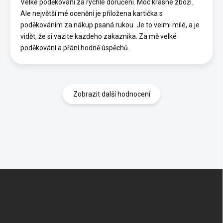
Velké poděkování za rychlé doručení. Moc krasne zboží.
Ale největší mé ocenění je přiložena kartička s
poděkováním za nákup psaná rukou. Je to velmi milé, a je
vidět, že si vazite kazdeho zakaznika. Za mě velké
poděkování a přání hodně úspěchů.
Zobrazit další hodnocení
Z
á
p
a
t