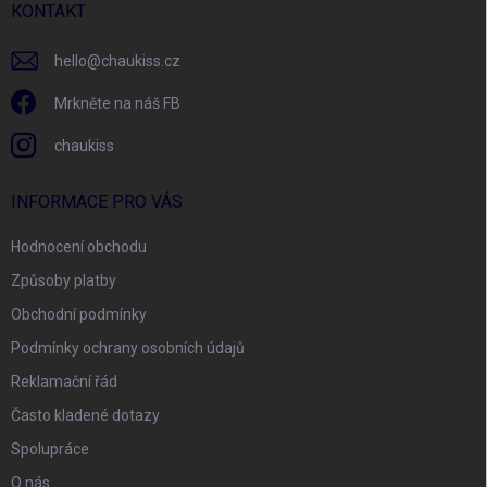
í
KONTAKT
hello
@
chaukiss.cz
Mrkněte na náš FB
chaukiss
INFORMACE PRO VÁS
Hodnocení obchodu
Způsoby platby
Obchodní podmínky
Podmínky ochrany osobních údajů
Reklamační řád
Často kladené dotazy
Spolupráce
O nás