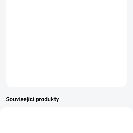
Roztomilá gratulace pro novopečenou rodinku! :)
Velikost přání A6
Uvnitř čisté
Tištěno na recyklovaný papír
Součástí přání hnědá/ přírodní obálka z recyklovaného
papíru
DETAILNÍ INFORMACE
ZEPTAT SE
Související produkty