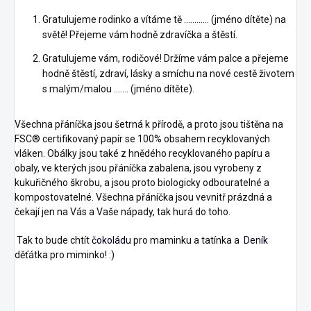
Gratulujeme rodinko a vítáme tě ............ (jméno dítěte) na
světě! Přejeme vám hodně zdravíčka a štěstí.
Gratulujeme vám, rodičové! Držíme vám palce a přejeme
hodně štěstí, zdraví, lásky a smíchu na nové cestě životem
s malým/malou ....... (jméno dítěte).
Všechna přáníčka jsou šetrná k přírodě, a proto jsou tištěna na
FSC® certifikovaný papír se 100% obsahem recyklovaných
vláken. Obálky jsou také z hnědého recyklovaného papíru a
obaly, ve kterých jsou přáníčka zabalena, jsou vyrobeny z
kukuřičného škrobu, a jsou proto biologicky odbouratelné a
kompostovatelné. Všechna přáníčka jsou vevnitř prázdná a
čekají jen na Vás a Vaše nápady, tak hurá do toho.
Tak to bude chtít
čokoládu
pro maminku a tatínka a
Deník
děťátka pro miminko! :)