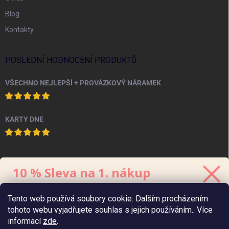
Blog
Kontakty
POSLEDNÍ HODNOCENÍ PRODUKTŮ
VŠECHNO NEJLEPŠÍ + PROVÁZKOVÝ NÁRAMEK
KARTY DNE
PINTEREST
10 % Sleva na 1. nákup
Stačí se přihlásit k odběru
newsletteru.
Tento web používá soubory cookie. Dalším procházením
Kód platí 48 hodin, minimální hodnota
objednávky
je 700 Kč.
tohoto webu vyjadřujete souhlas s jejich používáním.. Více
informací
zde
.