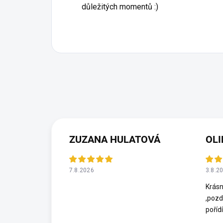
důležitých momentů :)
ZUZANA HULATOVÁ
OLI
7.8.2026
3.8.2
Krásn
,pozd
poříd