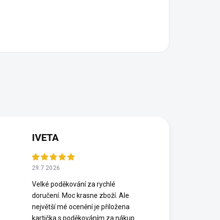
IVETA
29.7.2026
Velké poděkování za rychlé
doručení. Moc krasne zboží. Ale
největší mé ocenění je přiložena
kartička s poděkováním za nákup