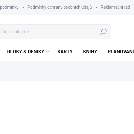
 podmínky
Podmínky ochrany osobních údajů
Reklamační řád
Hledat
BLOKY & DENÍKY
KARTY
KNIHY
PLÁNOVÁNÍ
cení
ZNAČKA:
CHAUKISS
390 Kč
Měrná
SKLADEM
cena:
MŮŽEME DORUČIT DO:
12.8.2