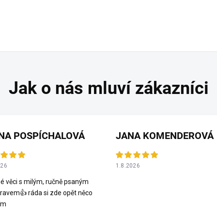
NA POSPÍCHALOVÁ
JANA KOMENDEROVÁ
026
1.8.2026
é věci s milým, ručně psaným
ravem👍 ráda si zde opět něco
ím