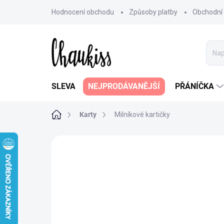
Přejít
Hodnocení obchodu
Způsoby platby
Obchodní
na
obsah
SLEVA
NEJPRODÁVANĚJŠÍ
PŘÁNÍČKA
Domů
Karty
Milníkové kartičky
28 hodnocení
Podrobnosti hodno