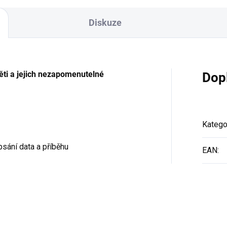
Diskuze
děti a jejich nezapomenutelné
Dop
Katego
psání data a příběhu
EAN
: