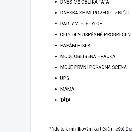
DNES MĚ OBLÍKÁ TÁTA
DNESKA SE MI POVEDLO ZNIČIT…
PARTY V POSTÝLCE
CELÝ DEN ÚSPĚŠNĚ PROBREČEN
PAPÁM PÍSEK
MOJE OBLÍBENÁ HRAČKA
MOJE PRVNÍ POŘÁDNÁ SCÉNA
UPS!
MÁMA
TÁTA
Přidejte k milníkovým kartičkám ještě
De